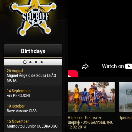
Birthdays
26 August
30 January
04 M
Miguel Ângelo de Sousa LEÃO
Dhoraso Moreo KLAS
Vsev
MOTA
24 February
13 M
14 September
Vladislav COSTIN
Rena
Arli PERGJONI
02 March
24 M
10 October
Veaceslav COZMA
Nico
Baye Assane CISS
09 March
15 J
Нарезка. Тов. матч
Тренир
15 November
Emmanuel AFETSE
Kona
Шериф - ОФК Белград, 0-0,
Mamoutou Junior OUEDRAOGO
12-02-2014
20 March
24 J