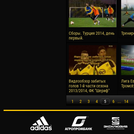
Сборы. Турция 2014, день
Тренир
первый.
Видеообзор забитых
Лига Е
голов 1-й части сезона
Тромсё,
2013/2014, ФК "Шериф"
1
2
3
4
5
6
...
14