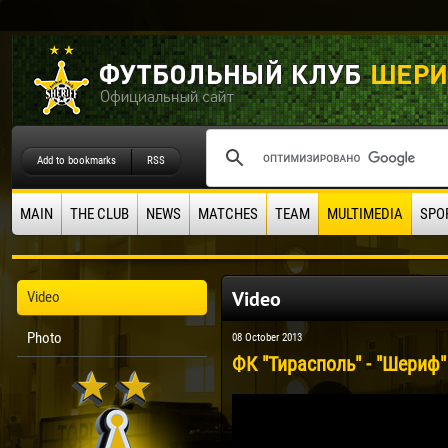
Add to bookmarks
RSS
MAIN
THE CLUB
NEWS
MATCHES
TEAM
MULTIMEDIA
SPO
Video
Video
Photo
08 October 2013
ФК "Тирасполь" - "Шериф"