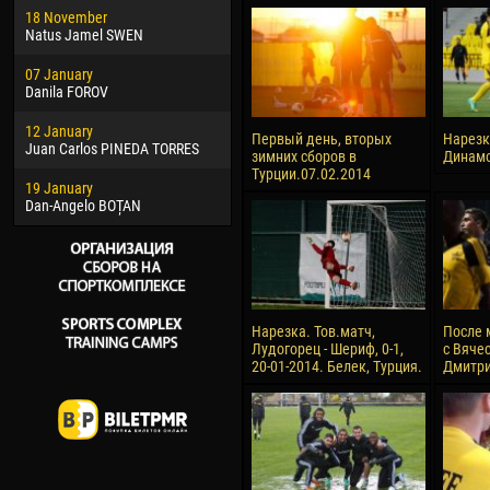
18 November
Jayder Moreno ASPRILLA
Vict
Natus Jamel SWEN
22 March
28 J
07 January
Samba KONÉ
Soum
Danila FOROV
26 March
10 Ju
12 January
Vitor Hugo Morais de OLIVEIRA
Bou
Первый день, вторых
Нарезк
Juan Carlos PINEDA TORRES
зимних сборов в
Динамо
28 March
15 Ju
Турции.07.02.2014
19 January
Raí LOPES DE OLIVEIRA
Ivan
Dan-Angelo BOȚAN
Нарезка. Тов.матч,
После 
Лудогорец - Шериф, 0-1,
с Вяче
20-01-2014. Белек, Турция.
Дмитри