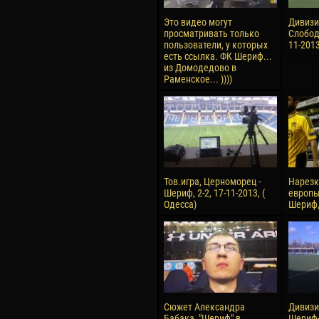
Это видео могут
Дивизио
просматривать только
Слободз
пользователи, у которых
11-201
есть ссылка. ФК Шериф...
из Домодедово в
Раменское... ))))
Тов.игра, Церноморец -
Нарезк
Шериф, 2-2, 17-11-2013, (
европы
Одесса)
Шериф, 
Сюжет Александра
Дивизио
Бабака, "Шериф" в
Шериф-2