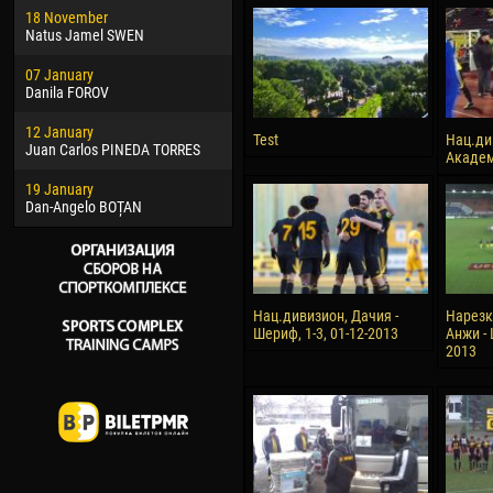
18 November
Jayder Moreno ASPRILLA
Vict
Natus Jamel SWEN
22 March
28 J
07 January
Samba KONÉ
Soum
Danila FOROV
26 March
10 Ju
12 January
Vitor Hugo Morais de OLIVEIRA
Bou
Test
Нац.ди
Juan Carlos PINEDA TORRES
Академи
28 March
15 Ju
19 January
Raí LOPES DE OLIVEIRA
Ivan
Dan-Angelo BOȚAN
Нац.дивизион, Дачия -
Нарезк
Шериф, 1-3, 01-12-2013
Анжи - 
2013