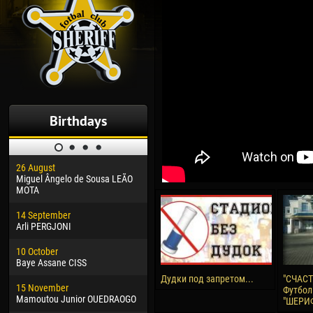
Birthdays
26 August
30 January
04 M
Miguel Ângelo de Sousa LEÃO
Dhoraso Moreo KLAS
Vsev
MOTA
24 February
13 M
14 September
Vladislav COSTIN
Rena
Arli PERGJONI
02 March
24 M
10 October
Veaceslav COZMA
Nico
Baye Assane CISS
09 March
15 J
Дудки под запретом...
"СЧАСТ
15 November
Emmanuel AFETSE
Kona
Футбол
Mamoutou Junior OUEDRAOGO
"ШЕРИ
20 March
24 J