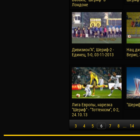
Лондоне
Дивизион"А", Шериф-2 -
Нац.ди
Единец, 5-0, 03-11-2013
Верис, 
Лига Европы, нарезка
"Шериф"
"Шериф" - "Тоттенхэм", 0-2,
24.10.13
3
4
5
6
7
8
...
14