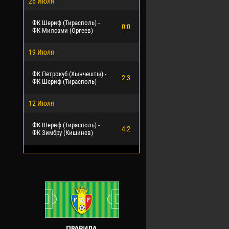
26 Июля
ФК Шериф (Тирасполь) -
0:0
ФК Милсами (Оргеев)
19 Июля
ФК Петрокуб (Хынчешты) -
2:3
ФК Шериф (Тирасполь)
12 Июля
ФК Шериф (Тирасполь) -
4:2
ФК Зимбру (Кишинев)