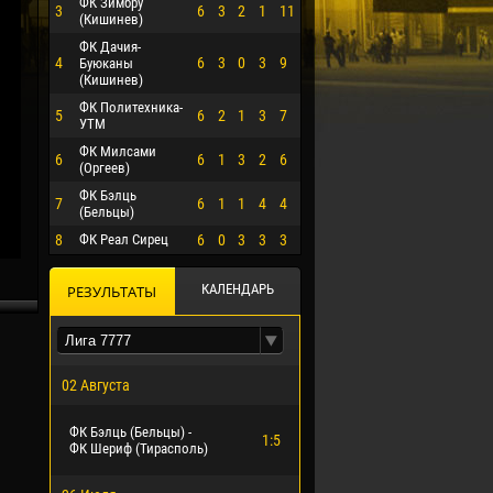
ФК Зимбру
3
6
3
2
1
11
(Кишинев)
ФК Дачия-
4
6
3
0
3
9
Буюканы
(Кишинев)
ФК Политехника-
5
6
2
1
3
7
УТМ
ФК Милсами
6
6
1
3
2
6
(Оргеев)
ФК Бэлць
7
6
1
1
4
4
(Бельцы)
8
ФК Реал Сирец
6
0
3
3
3
КАЛЕНДАРЬ
РЕЗУЛЬТАТЫ
02 Августа
ФК Бэлць (Бельцы) -
1:5
ФК Шериф (Тирасполь)