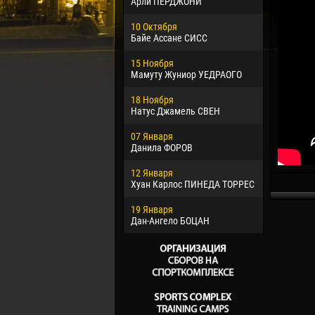
Арли ПЕРДЖОНИ
02 Марта
10 Октября
Вячеслав
Байе Ассане СИСС
09 Марта
15 Ноября
Эммануэл
Мамуту Жуниор УЕДРАОГО
20 Марта
18 Ноября
Хайдер М
Натус Джамель СВЕН
22 Марта
07 Января
Самба КО
Данила ФОРОВ
26 Марта
12 Января
Витор Уго
Хуан Карлос ПИНЕДА ТОРРЕС
ОЛИВЕЙР
19 Января
28 Марта
Дан-Ангело БОЦАН
Раи ЛОПЕ