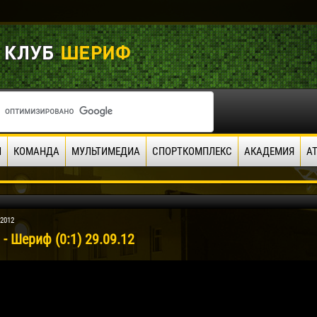
И
КОМАНДА
МУЛЬТИМЕДИА
СПОРТКОМПЛЕКС
АКАДЕМИЯ
А
 2012
- Шериф (0:1) 29.09.12
04 Мая
17 Июля
рео КЛАС
Всеволод НИХАЕВ
Жаир Амет МОДЕЛ
я
13 Мая
21 Июля
в КОСТИН
Ренат ЖОСАН
Эмиль ТЫМБУР