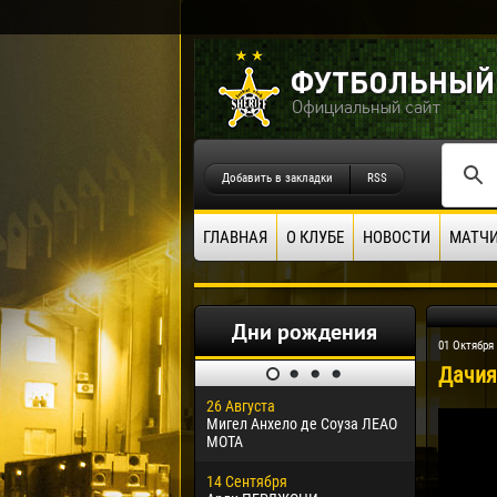
Добавить в закладки
RSS
ГЛАВНАЯ
О КЛУБЕ
НОВОСТИ
МАТЧ
Дни рождения
01 Октября
Дачия 
26 Августа
30 Января
Мигел Анхело де Соуза ЛЕАО
Дорасо Мо
МОТА
24 Феврал
14 Сентября
Владисла