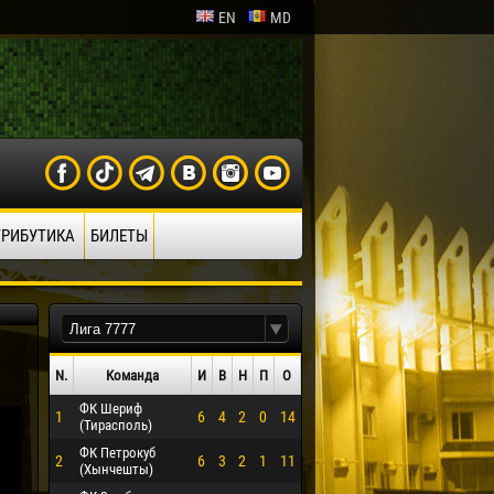
EN
MD
ТРИБУТИКА
БИЛЕТЫ
N.
Команда
И
В
Н
П
О
ФК Шериф
1
6
4
2
0
14
О ЭРРЕРА
(Тирасполь)
ФК Петрокуб
2
6
3
2
1
11
(Хынчешты)