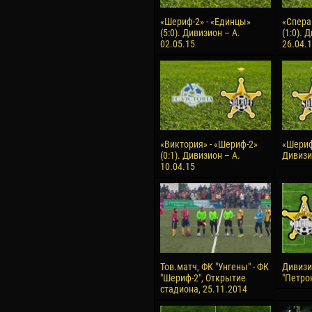
«Шериф-2» - «Единцы»
«Спера
(5:0). Дивизион – А.
(1:0). 
02.05.15
26.04.
«Виктория» - «Шериф-2»
«Шериф-
(0:1). Дивизион – А.
Дивизио
10.04.15
Тов.матч, ФК "Унгены" - ФК
Дивизия
"Шериф-2", Открытие
"Петрок
стадиона, 25.11.2014