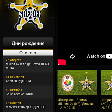
Дни рождения
26 Августа
30 Января
04 М
Мигел Анхело де Соуза ЛЕАО
Дорасо Морео КЛАС
Все
МОТА
24 Февраля
13 М
14 Сентября
Владислав КОСТИН
Рен
Арли ПЕРДЖОНИ
02 Марта
24 М
10 Октября
Вячеслав КОЗМА
Нико
Байе Ассане СИСС
09 Марта
15 И
«Интерспорт-Арома» -
«Шериф
15 Ноября
Эммануэль АФЕТСЕ
Кона
«Шериф-2» (0:2). Дивизион
(2:0). 
Мамуту Жуниор УЕДРАОГО
– А. 9.09.15
28.08.
20 Марта
24 И