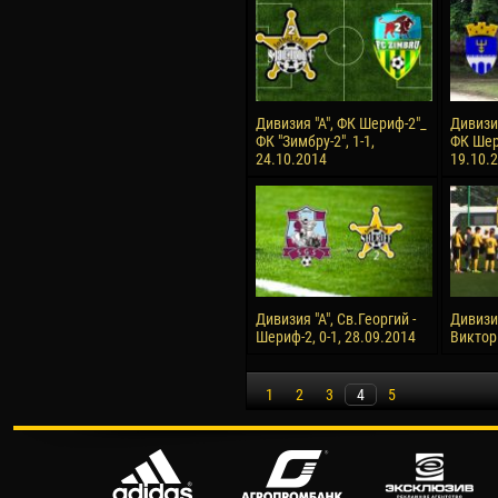
Дивизия "А", ФК Шериф-2"_
Дивизия
ФК "Зимбру-2", 1-1,
ФК Шери
24.10.2014
19.10.
Дивизия "А", Св.Георгий -
Дивизио
Шериф-2, 0-1, 28.09.2014
Виктори
1
2
3
4
5