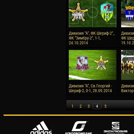
Дивизия "А", ФК Шериф-2"_
Дивизия
ФК "Зимбру-2", 1-1,
ФК Шери
24.10.2014
19.10.
Дивизия "А", Св.Георгий -
Дивизио
Шериф-2, 0-1, 28.09.2014
Виктори
1
2
3
4
5