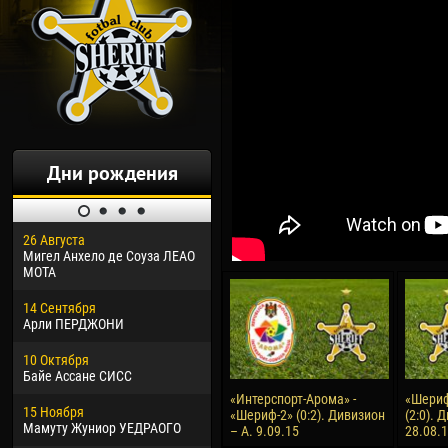
Дни рождения
26 Августа
30 Января
04 М
Мигел Анхело де Соуза ЛЕАО
Дорасо Морео КЛАС
Все
МОТА
24 Февраля
13 М
14 Сентября
Владислав КОСТИН
Рен
Арли ПЕРДЖОНИ
02 Марта
24 М
10 Октября
Вячеслав КОЗМА
Нико
Байе Ассане СИСС
09 Марта
15 И
«Интерспорт-Арома» -
«Шериф
15 Ноября
Эммануэль АФЕТСЕ
Кона
«Шериф-2» (0:2). Дивизион
(2:0). 
Мамуту Жуниор УЕДРАОГО
– А. 9.09.15
28.08.
20 Марта
24 И