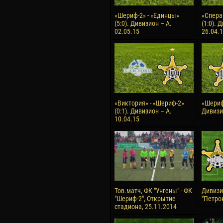
«Шериф-2» - «Единцы»
«Спера
(5:0). Дивизион – А.
(1:0). 
02.05.15
26.04.
«Виктория» - «Шериф-2»
«Шериф-
(0:1). Дивизион – А.
Дивизио
10.04.15
Тов.матч, ФК "Унгены" - ФК
Дивизия
"Шериф-2", Открытие
"Петрок
стадиона, 25.11.2014