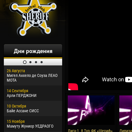
Дни рождения
26 Августа
30 Января
04 М
Мигел Анхело де Соуза ЛЕАО
Дорасо Морео КЛАС
Все
МОТА
24 Февраля
13 М
14 Сентября
Владислав КОСТИН
Рен
Арли ПЕРДЖОНИ
02 Марта
24 М
10 Октября
Вячеслав КОЗМА
Нико
Байе Ассане СИСС
09 Марта
15 И
15 Ноября
Эммануэль АФЕТСЕ
Кона
Мамуту Жуниор УЕДРАОГО
Лига-1. 8 Тур.ФК «Шериф»
Дивизия
20 Марта
24 И