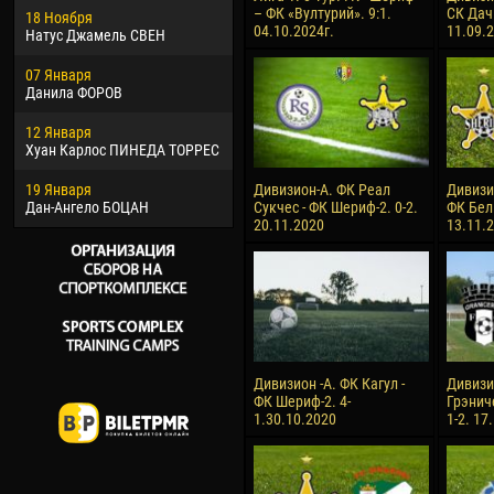
– ФК «Вултурий». 9:1.
СК Дач
18 Ноября
Хайдер Морено АСПРИЛЬЯ
Вик
04.10.2024г.
11.09.
Натус Джамель СВЕН
22 Марта
28 И
07 Января
Самба КОНЕ
Сум
Данила ФОРОВ
26 Марта
10 И
12 Января
Витор Уго Морайс де
Бур
Хуан Карлос ПИНЕДА ТОРРЕС
ОЛИВЕЙРА
15 И
19 Января
28 Марта
Ива
Дивизион-А. ФК Реал
Дивизи
Дан-Ангело БОЦАН
Раи ЛОПЕС ДЕ ОЛИВЕЙРА
Сукчес - ФК Шериф-2. 0-2.
ФК Бел
20.11.2020
13.11.
Дивизион -А. ФК Кагул -
Дивизи
ФК Шериф-2. 4-
Грэнич
1.30.10.2020
1-2. 17