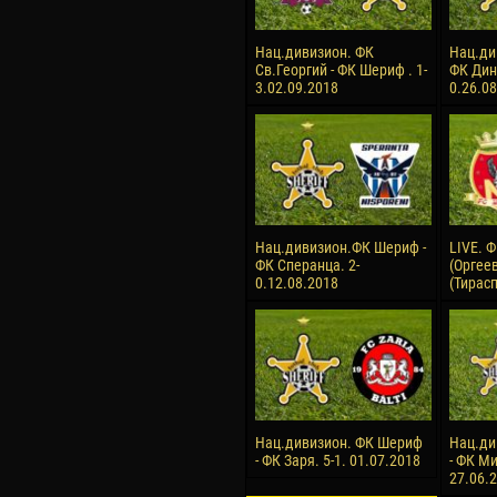
Нац.дивизион. ФК
Нац.ди
Cв.Георгий - ФК Шериф . 1-
ФК Дин
3.02.09.2018
0.26.0
Нац.дивизион.ФК Шериф -
LIVE. 
ФК Сперанца. 2-
(Оргее
0.12.08.2018
(Тирас
Нац.дивизион. ФК Шериф
Нац.ди
- ФК Заря. 5-1. 01.07.2018
- ФК Ми
27.06.