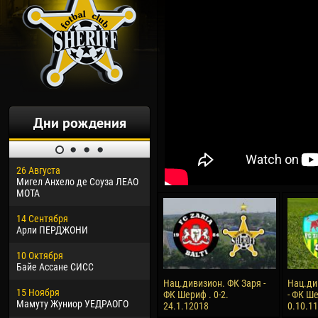
Дни рождения
26 Августа
30 Января
04 М
Мигел Анхело де Соуза ЛЕАО
Дорасо Морео КЛАС
Все
МОТА
24 Февраля
13 М
14 Сентября
Владислав КОСТИН
Рен
Арли ПЕРДЖОНИ
02 Марта
24 М
10 Октября
Вячеслав КОЗМА
Нико
Байе Ассане СИСС
09 Марта
15 И
Нац.дивизион. ФК Заря -
Нац.ди
15 Ноября
Эммануэль АФЕТСЕ
Кона
ФК Шериф . 0-2.
- ФК Ше
Мамуту Жуниор УЕДРАОГО
24.1.12018
0.10.1
20 Марта
24 И