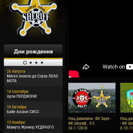
Дни рождения
26 Августа
30 Января
04 М
Мигел Анхело де Соуза ЛЕАО
Дорасо Морео КЛАС
Все
МОТА
24 Февраля
13 М
14 Сентября
Владислав КОСТИН
Рен
Арли ПЕРДЖОНИ
02 Марта
24 М
10 Октября
Вячеслав КОЗМА
Нико
Байе Ассане СИСС
09 Марта
15 И
Нац.дивизион. ФК Заря -
Нац.ди
15 Ноября
Эммануэль АФЕТСЕ
Кона
ФК Шериф . 0-2.
- ФК Ше
Мамуту Жуниор УЕДРАОГО
24.1.12018
0.10.1
20 Марта
24 И