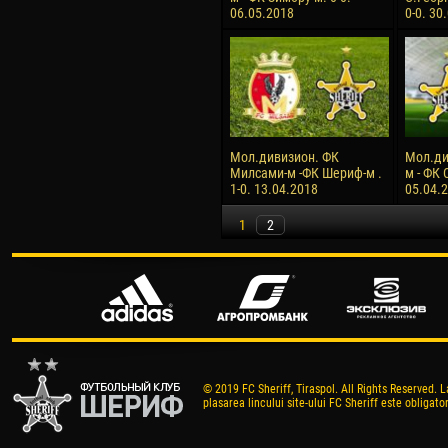
06.05.2018
0-0. 30
Мол.дивизион. ФК
Мол.ди
Милсами-м -ФК Шериф-м .
м - ФК 
1-0. 13.04.2018
05.04.
1
2
© 2019 FC Sheriff, Tiraspol. All Rights Reserved. L
plasarea lincului site-ului FC Sheriff este obligator