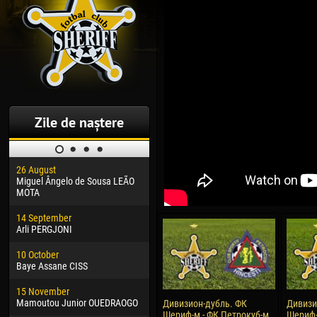
Zile de naștere
26 August
30 January
04 M
Miguel Ângelo de Sousa LEÃO
Dhoraso Moreo KLAS
Vsev
MOTA
24 February
13 M
14 September
Vladislav COSTIN
Rena
Arli PERGJONI
02 March
24 M
10 October
Veaceslav COZMA
Nico
Baye Assane CISS
09 March
15 J
15 November
Emmanuel AFETSE
Kona
Mamoutou Junior OUEDRAOGO
Дивизион-дубль. ФК
Дивизи
Шериф-м - ФК Петрокуб-м
Шериф-м
20 March
24 J