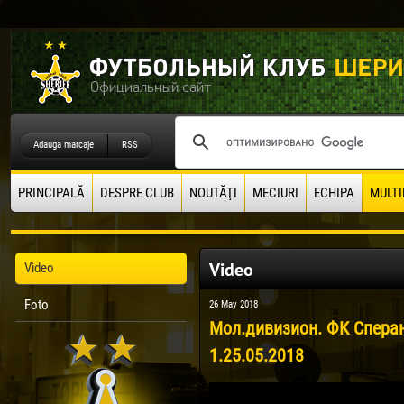
Adauga marcaje
RSS
PRINCIPALĂ
DESPRE CLUB
NOUTĂŢI
MECIURI
ECHIPA
MULTI
Video
Video
Foto
26 May 2018
Мол.дивизион. ФК Сперан
1.25.05.2018