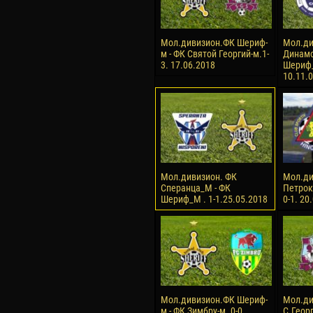
Мол.дивизион.ФК Шериф-
Мол.ди
м - ФК Святой Георгий-м.1-
Динамо
3. 17.06.2018
Шериф_
10.11.
Мол.дивизион. ФК
Мол.ди
Сперанца_М - ФК
Петрок
Шериф_М . 1-1.25.05.2018
0-1. 20
Мол.дивизион.ФК Шериф-
Мол.ди
м - ФК Зимбру-м. 0-0.
С.Геор