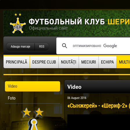
Adauga marcaje
RSS
PRINCIPALĂ
DESPRE CLUB
NOUTĂŢI
MECIURI
ECHIPA
MULTI
Video
Video
Foto
06 August 2016
«Сынжерей» - «Шериф-2» (