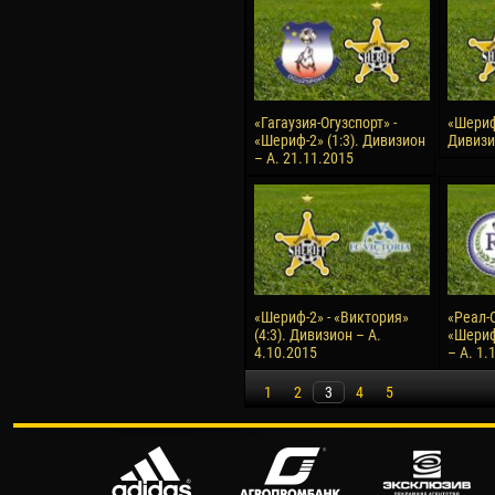
«Гагаузия-Огузспорт» -
«Шериф-
«Шериф-2» (1:3). Дивизион
Дивизи
– А. 21.11.2015
«Шериф-2» - «Виктория»
«Реал-С
(4:3). Дивизион – А.
«Шериф
4.10.2015
– А. 1.
1
2
3
4
5