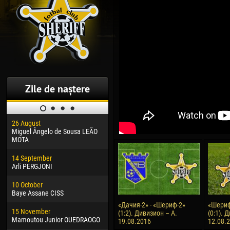
Zile de naștere
26 August
30 January
04 M
Miguel Ângelo de Sousa LEÃO
Dhoraso Moreo KLAS
Vsev
MOTA
24 February
13 M
14 September
Vladislav COSTIN
Rena
Arli PERGJONI
02 March
24 M
10 October
Veaceslav COZMA
Nico
Baye Assane CISS
09 March
15 J
«Дачия-2» - «Шериф-2»
«Шериф
15 November
Emmanuel AFETSE
Kona
(1:2). Дивизион – А.
(0:1). 
Mamoutou Junior OUEDRAOGO
19.08.2016
12.08.
20 March
24 J