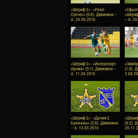
«Шериф-2» - «Реал-
«Сфынт
Сукчес» (0:0). Дивизион –
«Шериф
А. 24.04.2016
– А. 20
«Шериф-2» - «Интерспорт-
«Зимбр
Арома» (5:1). Дивизион –
(1:0). 
А. 11.04.2016
3.04.2
«Шериф-2» - «Дачия-2
«Шериф
Буюканы» (2:0). Дивизион
(6:2). 
– А. 13.03.2016
29.11.