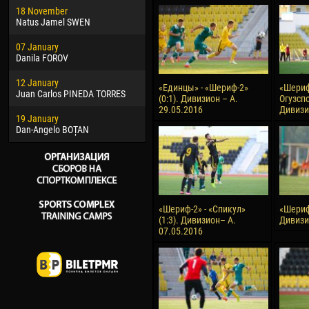
18 November
Jayder Moreno ASPRILLA
Vict
Natus Jamel SWEN
22 March
28 J
07 January
Samba KONÉ
Soum
Danila FOROV
26 March
10 Ju
12 January
Vitor Hugo Morais de OLIVEIRA
Bou
«Единцы» - «Шериф-2»
«Шериф-
Juan Carlos PINEDA TORRES
(0:1). Дивизион – А.
Огузспо
28 March
15 Ju
29.05.2016
Дивизи
19 January
Raí LOPES DE OLIVEIRA
Ivan
Dan-Angelo BOȚAN
«Шериф-2» - «Спикул»
«Шериф-
(1:3). Дивизион– А.
Дивизи
07.05.2016