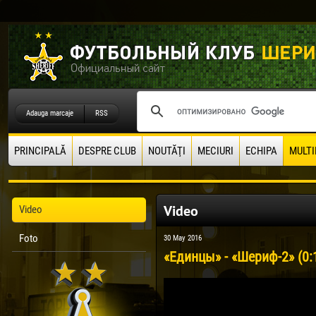
Adauga marcaje
RSS
PRINCIPALĂ
DESPRE CLUB
NOUTĂŢI
MECIURI
ECHIPA
MULTI
Video
Video
Foto
30 May 2016
«Единцы» - «Шериф-2» (0: