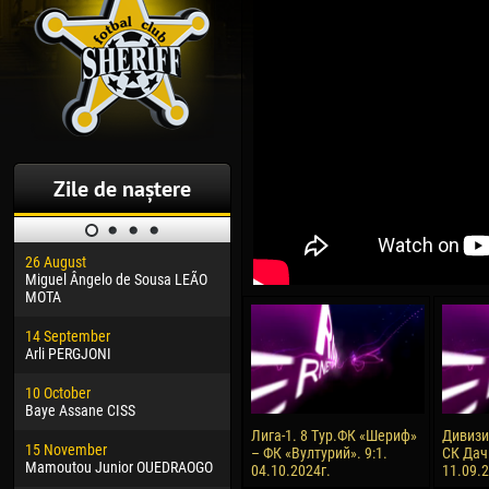
Zile de naștere
26 August
30 January
04 M
Miguel Ângelo de Sousa LEÃO
Dhoraso Moreo KLAS
Vsev
MOTA
24 February
13 M
14 September
Vladislav COSTIN
Rena
Arli PERGJONI
02 March
24 M
10 October
Veaceslav COZMA
Nico
Baye Assane CISS
09 March
15 J
Лига-1. 8 Тур.ФК «Шериф»
Дивизия
15 November
Emmanuel AFETSE
Kona
– ФК «Вултурий». 9:1.
СК Дач
Mamoutou Junior OUEDRAOGO
04.10.2024г.
11.09.
20 March
24 J