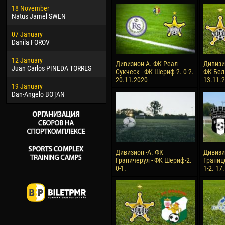
18 November
Jayder Moreno ASPRILLA
Vict
Natus Jamel SWEN
22 March
28 J
07 January
Samba KONÉ
Soum
Danila FOROV
26 March
10 Ju
12 January
Vitor Hugo Morais de OLIVEIRA
Bou
Дивизион-А. ФК Реал
Дивизи
Juan Carlos PINEDA TORRES
Сукческ - ФК Шериф-2. 0-2.
ФК Бел
28 March
15 Ju
20.11.2020
13.11.
19 January
Raí LOPES DE OLIVEIRA
Ivan
Dan-Angelo BOȚAN
Дивизион -А. ФК
Дивизи
Грэничерул - ФК Шериф-2.
Границ
0-1.
1-2. 17