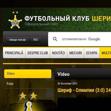
Adauga marcaje
RSS
PRINCIPALĂ
DESPRE CLUB
NOUTĂŢI
MECIURI
ECHIPA
MULTI
Video
Video
Foto
26 November 2012
Шериф - Олимпия (3:0) 24