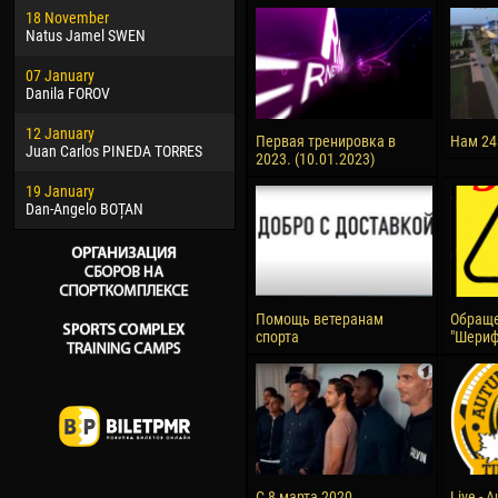
18 November
Jayder Moreno ASPRILLA
Vict
Natus Jamel SWEN
22 March
28 J
07 January
Samba KONÉ
Soum
Danila FOROV
26 March
10 Ju
12 January
Vitor Hugo Morais de OLIVEIRA
Bou
Первая тренировка в
Нам 24
Juan Carlos PINEDA TORRES
2023. (10.01.2023)
28 March
15 Ju
19 January
Raí LOPES DE OLIVEIRA
Ivan
Dan-Angelo BOȚAN
Помощь ветеранам
Обраще
спорта
"Шериф
С 8 марта 2020
Live - 