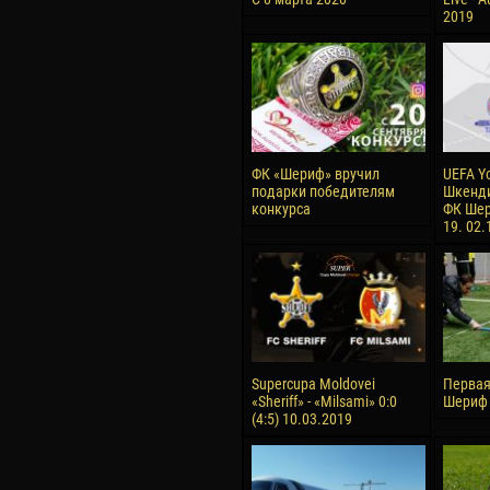
2019
ФК «Шериф» вручил
UEFA Y
подарки победителям
Шкенди
конкурса
ФК Шер
19. 02.
Supercupa Moldovei
Первая
«Sheriff» - «Milsami» 0:0
Шериф 
(4:5) 10.03.2019