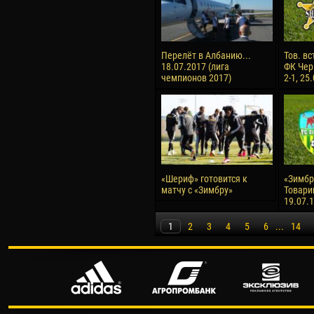
Перелёт в Албанию...
Тов. вс
18.07.2017 (лига
ФК Чер
чемпионов 2017)
2-1, 25
«Шериф» готовится к
«Зимбру
матчу с «Зимбру»
Товари
19.07.
1
2
3
4
5
6
...
14