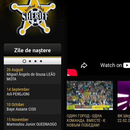
Zile de naștere
26 August
30 January
04 M
Miguel Ângelo de Sousa LEÃO
Dhoraso Moreo KLAS
Vsev
MOTA
24 February
13 M
14 September
Vladislav COSTIN
Rena
Arli PERGJONI
02 March
24 M
10 October
Veaceslav COZMA
Nico
Baye Assane CISS
09 March
15 J
ОДИН ГОРОД - ОДНА
ФК Шер
15 November
Emmanuel AFETSE
Kona
КОМАНДА. ВМЕСТЕ - К
22.02.
Mamoutou Junior OUEDRAOGO
НОВЫМ ПОБЕДАМ!
20 March
24 J