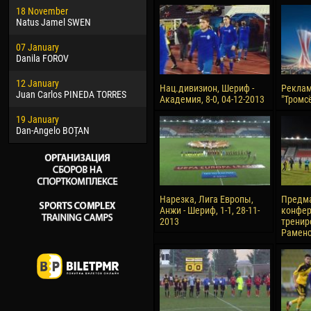
18 November
Jayder Moreno ASPRILLA
Vict
Natus Jamel SWEN
22 March
28 J
07 January
Samba KONÉ
Soum
Danila FOROV
26 March
10 Ju
12 January
Vitor Hugo Morais de OLIVEIRA
Bou
Нац.дивизион, Шериф -
Реклам
Juan Carlos PINEDA TORRES
Академия, 8-0, 04-12-2013
"Тромс
28 March
15 Ju
19 January
Raí LOPES DE OLIVEIRA
Ivan
Dan-Angelo BOȚAN
Нарезка, Лига Европы,
Предма
Анжи - Шериф, 1-1, 28-11-
конфер
2013
тренир
Раменс