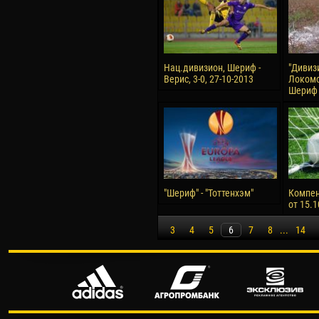
Нац.дивизион, Шериф -
"Дивизи
Верис, 3-0, 27-10-2013
Локомо
Шериф 2
"Шериф" - "Тоттенхэм"
Компен
от 15.1
3
4
5
6
7
8
...
14