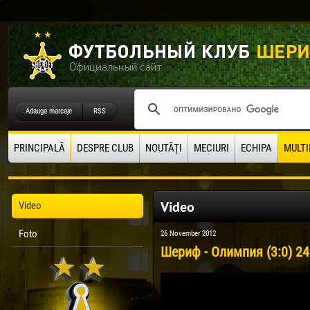
Adauga marcaje
RSS
PRINCIPALĂ
DESPRE CLUB
NOUTĂŢI
MECIURI
ECHIPA
MULTI
Video
Video
Foto
26 November 2012
Шериф - Олимпия (3:0) 24