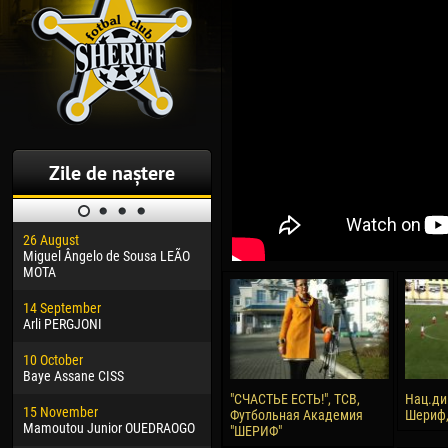
Zile de naștere
26 August
30 January
04 M
Miguel Ângelo de Sousa LEÃO
Dhoraso Moreo KLAS
Vsev
MOTA
24 February
13 M
14 September
Vladislav COSTIN
Rena
Arli PERGJONI
02 March
24 M
10 October
Veaceslav COZMA
Nico
Baye Assane CISS
09 March
15 J
"СЧАСТЬЕ ЕСТЬ!", ТСВ,
Нац.ди
15 November
Emmanuel AFETSE
Kona
Футбольная Академия
Шериф, 
Mamoutou Junior OUEDRAOGO
"ШЕРИФ"
20 March
24 J