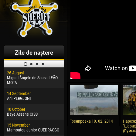
Zile de naștere
26 August
30 January
04 M
Miguel Ângelo de Sousa LEÃO
Dhoraso Moreo KLAS
Vsev
MOTA
24 February
13 M
14 September
Vladislav COSTIN
Rena
Arli PERGJONI
02 March
24 M
10 October
Veaceslav COZMA
Nico
Baye Assane CISS
09 March
15 J
Тренировка 10. 02. 2014
Нарезк
15 November
Emmanuel AFETSE
Kona
"Шериф
Mamoutou Junior OUEDRAOGO
(Румыни
20 March
24 J