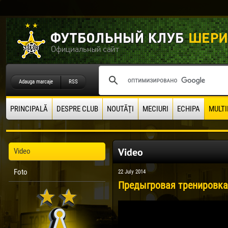
Adauga marcaje
RSS
PRINCIPALĂ
DESPRE CLUB
NOUTĂŢI
MECIURI
ECHIPA
MULTI
Video
Video
Foto
22 July 2014
Предыгровая тренировка