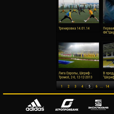
Тренировка 14.01.14
Первая
ФК"Шер
Лига Европы, Шериф -
В пред
Тромсё, 2-0, 12-12-2013
"Шериф"
1
2
3
4
5
6
...
14