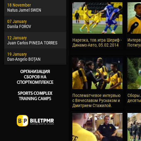
18 November
Jayder Moreno ASPRILLA
Vict
Natus Jamel SWEN
22 March
28 J
07 January
Samba KONÉ
Soum
Danila FOROV
26 March
10 Ju
12 January
Vitor Hugo Morais de OLIVEIRA
Bou
Нарезка, тов.игра Шериф -
Интерв
Juan Carlos PINEDA TORRES
Динамо-Авто, 05.02.2014
Потигу
28 March
15 Ju
19 January
Raí LOPES DE OLIVEIRA
Ivan
Dan-Angelo BOȚAN
Послематчевое интервью
Сборы.
с Вячеславом Руснаком и
десяты
Дмитрием Стажилой.