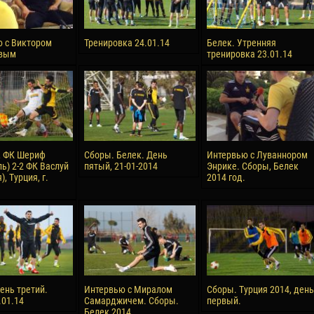
 с Виктором
Тренировка 24.01.14
Белек. Утренняя
вым
тренировка 23.01.14
, ФК Шериф
Сборы. Белек. День
Интервью с Луваннором
ь) 2-2 ФК Васлуй
пятый, 21-01-2014
Энрике. Сборы, Белек
, Турция, г.
2014 год.
ень третий.
Интервью с Миралом
Сборы. Турция 2014, день
.01.14
Самарджичем. Сборы.
первый.
Белек 2014