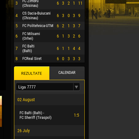
FC Zimbru
3
6
3
2
1
11
(Chisinau)
CS Dacia-Buiucani
4
6
3
0
3
9
(Chisinau)
5
FC Politehnica-UTM
6
2
1
3
7
FC Milsami
6
6
1
3
2
6
(Orhei)
FC Balti
7
6
1
1
4
4
(Balti)
8
FCReal Siret
6
0
3
3
3
CALENDAR
REZULTATE
 HERRERA
02 August
FC Balti (Balti) -
1:5
FC Sheriff (Tiraspol)
26 July