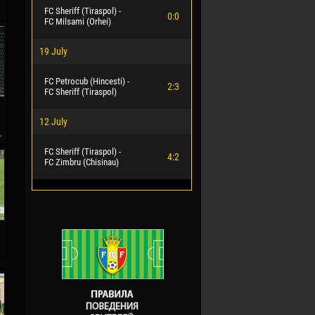
FC Sheriff (Tiraspol) -
0:0
FC Milsami (Orhei)
19 July
FC Petrocub (Hincesti) -
2:3
FC Sheriff (Tiraspol)
12 July
.
FC Sheriff (Tiraspol) -
4:2
FC Zimbru (Chisinau)