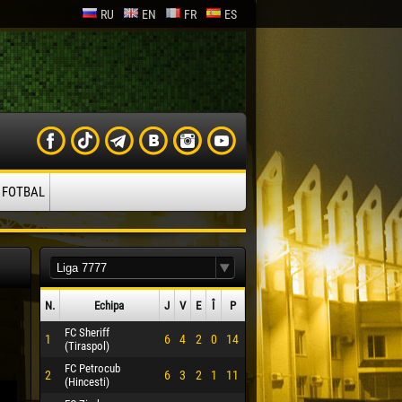
RU
EN
FR
ES
 FOTBAL
N.
Echipa
J
V
E
Î
P
FC Sheriff
1
6
4
2
0
14
(Tiraspol)
FC Petrocub
2
6
3
2
1
11
(Hincesti)