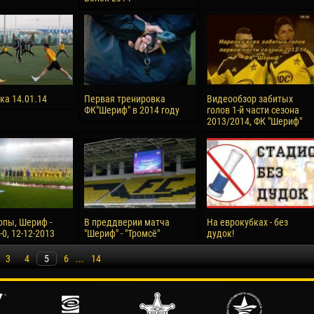
ка 14.01.14
Первая тренировка
Видеообзор забитых
ФК"Шериф" в 2014 году
голов 1-й части сезона
2013/2014, ФК "Шериф"
опы, Шериф -
В преддверии матча
На еврокубках - без
-0, 12-12-2013
"Шериф" - "Тромсё"
дудок!
3
4
5
6
...
14