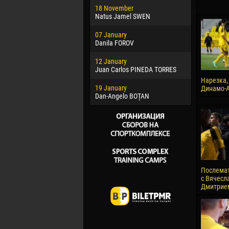
18 November
Jayder Mo
Natus Jamel SWEN
22 March
07 January
Samba KO
Danila FOROV
26 March
12 January
Vitor Hugo
Juan Carlos PINEDA TORRES
28 March
Нарезка,
19 January
Raí LOPES 
Динамо-А
Dan-Angelo BOȚAN
Послема
с Вячесл
Дмитрие