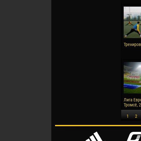
Трениров
Лига Евр
Тромсё, 2
1
2