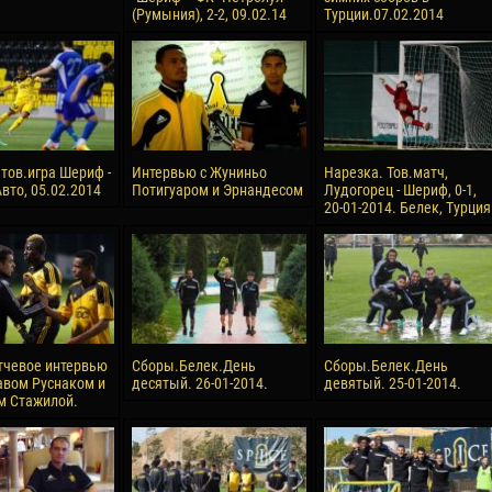
(Румыния), 2-2, 09.02.14
Турции.07.02.2014
reno ASPRILLA
Victor CIUMAȘU
28 June
NÉ
Soumaila MAGASSOUBA
10 July
 Morais de OLIVEIRA
Bourama FOMBA
15 July
 тов.игра Шериф -
Интервью с Жуниньо
Нарезка. Тов.матч,
DE OLIVEIRA
Ivan DYULGEROV
вто, 05.02.2014
Потигуаром и Эрнандесом
Лудогорец - Шериф, 0-1,
20-01-2014. Белек, Турция
тчевое интервью
Сборы.Белек.День
Сборы.Белек.День
авом Руснаком и
десятый. 26-01-2014.
девятый. 25-01-2014.
м Стажилой.