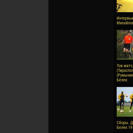
Интервью
Михайло
Тов.матч
(Тираспол
(Румыния)
Белек
Сборы. Д
Белек 19