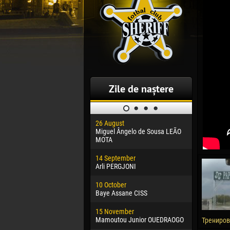
Zile de naștere
26 August
30 January
Miguel Ângelo de Sousa LEÃO
Dhoraso M
MOTA
24 Februar
14 September
Vladislav 
Arli PERGJONI
02 March
10 October
Veaceslav
Baye Assane CISS
09 March
15 November
Emmanuel 
Mamoutou Junior OUEDRAOGO
Трениров
20 March