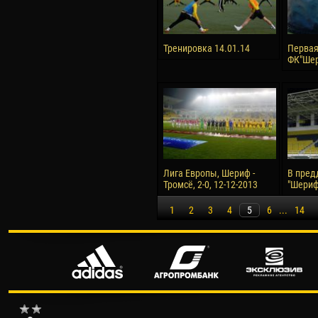
Тренировка 14.01.14
Первая
ФК"Шер
Лига Европы, Шериф -
В пред
Тромсё, 2-0, 12-12-2013
"Шериф"
1
2
3
4
5
6
...
14