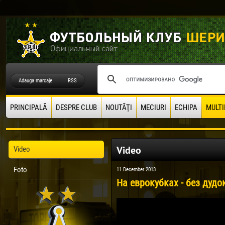
Adauga marcaje
RSS
PRINCIPALĂ
DESPRE CLUB
NOUTĂŢI
MECIURI
ECHIPA
MULTI
Video
Video
Foto
11 December 2013
На еврокубках - без дудо