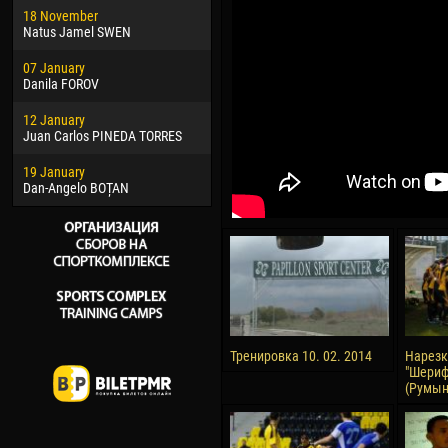
18 November
Jayder Moreno ASPRILLA
Vict
Natus Jamel SWEN
22 March
28 J
07 January
Samba KONÉ
Soum
Danila FOROV
26 March
10 Ju
12 January
Vitor Hugo Morais de OLIVEIRA
Bou
Juan Carlos PINEDA TORRES
28 March
15 Ju
19 January
Raí LOPES DE OLIVEIRA
Ivan
Dan-Angelo BOȚAN
Тренировка 10. 02. 2014
Нарезк
"Шериф
(Румыни