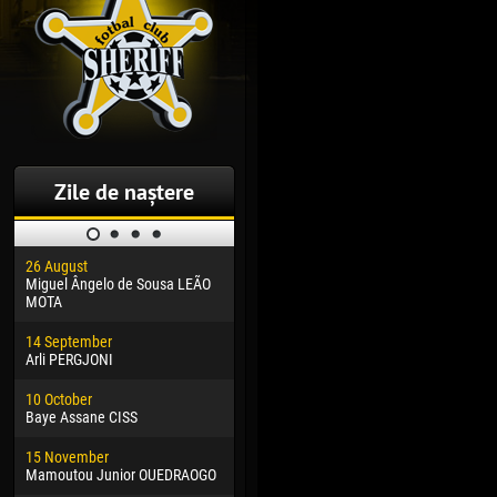
Zile de naștere
26 August
30 January
04 M
Miguel Ângelo de Sousa LEÃO
Dhoraso Moreo KLAS
Vsev
MOTA
24 February
13 M
14 September
Vladislav COSTIN
Rena
Arli PERGJONI
02 March
24 M
10 October
Veaceslav COZMA
Nico
Baye Assane CISS
09 March
15 J
15 November
Emmanuel AFETSE
Kona
Mamoutou Junior OUEDRAOGO
20 March
24 J