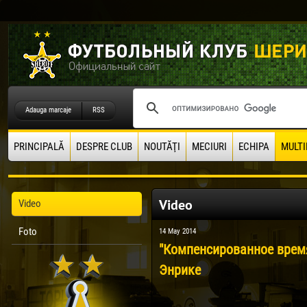
Adauga marcaje
RSS
PRINCIPALĂ
DESPRE CLUB
NOUTĂŢI
MECIURI
ECHIPA
MULTI
Video
Video
Foto
14 May 2014
"Компенсированное время
Энрике