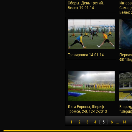
Сборы. День третий.
Интерв
Белек 19.01.14
Самард
Белек 
Тренировка 14.01.14
Первая
ФК"Шер
Лига Европы, Шериф -
В пред
Тромсё, 2-0, 12-12-2013
"Шериф"
1
2
3
4
5
6
...
14