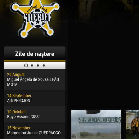
Zile de naștere
26 August
30 January
04 M
Miguel Ângelo de Sousa LEÃO
Dhoraso Moreo KLAS
Vsev
MOTA
24 February
13 M
14 September
Vladislav COSTIN
Rena
Arli PERGJONI
02 March
24 M
10 October
Veaceslav COZMA
Nico
Baye Assane CISS
09 March
15 J
15 November
Emmanuel AFETSE
Kona
Mamoutou Junior OUEDRAOGO
20 March
24 J