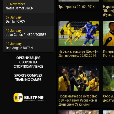
18 November
Jayder Moreno ASPRILLA
Vict
Тренировка 10. 02. 2014
Нарезк
Natus Jamel SWEN
"Шериф
22 March
28 J
(Румыни
07 January
Samba KONÉ
Soum
Danila FOROV
26 March
10 Ju
12 January
Vitor Hugo Morais de OLIVEIRA
Bou
Juan Carlos PINEDA TORRES
28 March
15 Ju
19 January
Raí LOPES DE OLIVEIRA
Ivan
Dan-Angelo BOȚAN
Нарезка, тов.игра Шериф -
Интерв
Динамо-Авто, 05.02.2014
Потигу
Послематчевое интервью
Сборы.
с Вячеславом Руснаком и
десяты
Дмитрием Стажилой.