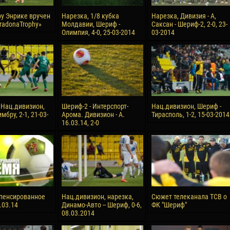
у Энрике вручен
Нарезка, 1/8 кубка
Нарезка, Дивизия - А,
radonaTrophy»
Молдавии, Шериф -
Саксан - Шериф-2, 2-0, 23-
Олимпия, 4-0, 25-03-2014
03-2014
 Нац.дивизион,
Шериф-2 - Интерспорт-
Нац.дивизион, Шериф -
бру, 2-1, 21-03-
Арома. Дивизион - А.
Тирасполь, 1-2, 15-03-2014
16.03.14, 2-0
пенсированное
Нац.дивизион, нарезка,
Сюжет телеканала ТСВ о
.03.14
Динамо-Авто -- Шериф, 0-6,
ФК "Шериф"
08.03.2014