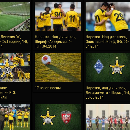
reno ASPRILLA
Victor CIUMAȘU
28 June
NÉ
Soumaila MAGASSOUBA
10 July
 Morais de OLIVEIRA
Bourama FOMBA
Дивизия "А",
Нарезка. Нац.дивизион,
Нарезка. Нац.дивизион,
 Св.Георгий, 1-0,
Шериф - Академия, 4-
Олимпия - Шериф, 0-5, 06-
15 July
14
1,11.04.2014
04-2014
DE OLIVEIRA
Ivan DYULGEROV
чное
17 голов весны
Нарезка, нац.дивизион,
ение В.Э.
Динамо-Авто - Шериф, 1-4,
вили
30-03-2014