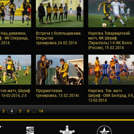
 Нац.дивизион,
Встреча с болельщиками.
Нарезка.Товарищеский
 - ФК Сперанца,
Открытая
матч, ФК Шериф
2.2014
тренировка.24.02.2014
(Тирасполь) 1-0 ФК Волга
(Россия), 19.02.2014
 тов.матч, Шериф
Предматчевая
Нарезка. Тов. матч
 16-02-2014, 2-3
тренировка, 15.02.2014г.
Шериф - ОФК Белград, 0-0,
12-02-2014
3
4
5
6
...
14