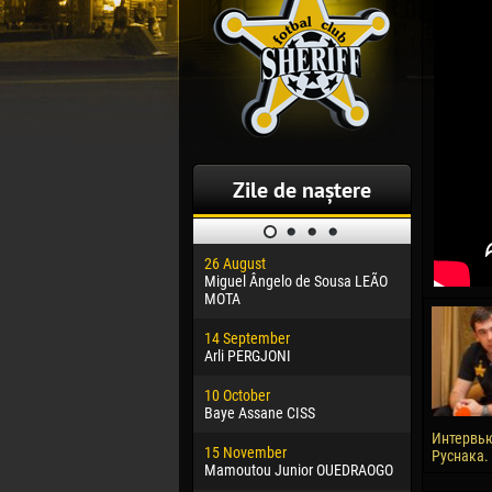
Zile de naștere
26 August
30 January
Miguel Ângelo de Sousa LEÃO
Dhoraso M
MOTA
24 Februar
14 September
Vladislav 
Arli PERGJONI
02 March
10 October
Veaceslav
Baye Assane CISS
09 March
Интервь
15 November
Emmanuel 
Руснака.
Mamoutou Junior OUEDRAOGO
20 March