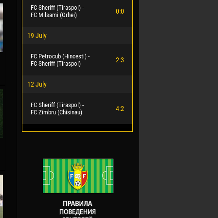
FC Sheriff (Tiraspol) -
0:0
FC Milsami (Orhei)
19 July
FC Petrocub (Hincesti) -
2:3
FC Sheriff (Tiraspol)
12 July
FC Sheriff (Tiraspol) -
4:2
FC Zimbru (Chisinau)