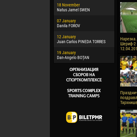
18 November
Jayder Mo
Natus Jamel SWEN
22 March
07 January
Samba KO
Danila FOROV
26 March
12 January
Vitor Hugo
Нарезка. 
Juan Carlos PINEDA TORRES
Шериф-2 -
28 March
12.04.20
19 January
Raí LOPES 
Dan-Angelo BOȚAN
Праздни
поздравл
Тархниш