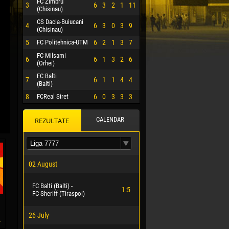
FC Zimbru
3
6
3
2
1
11
(Chisinau)
CS Dacia-Buiucani
4
6
3
0
3
9
(Chisinau)
5
FC Politehnica-UTM
6
2
1
3
7
FC Milsami
6
6
1
3
2
6
(Orhei)
FC Balti
7
6
1
1
4
4
(Balti)
8
FCReal Siret
6
0
3
3
3
CALENDAR
REZULTATE
 HERRERA
02 August
FC Balti (Balti) -
1:5
FC Sheriff (Tiraspol)
26 July
4