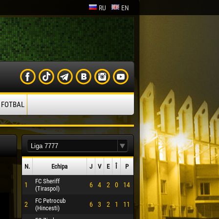
RU
EN
 FOTBAL
N.
Echipa
J
V
E
Î
P
FC Sheriff
1
6
4
2
0
14
(Tiraspol)
FC Petrocub
2
6
3
2
1
11
(Hincesti)