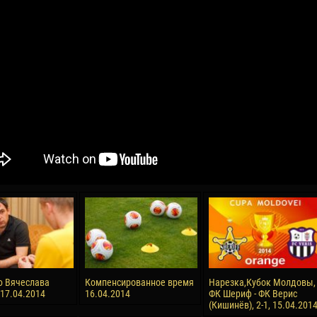
04 May
17 July
oreo KLAS
Vsevolod NIHAEV
Jair Ameth MODELO
y
13 May
21 July
COSTIN
Renat JOSAN
Emil TIMBUR
24 May
24 July
 COZMA
Nicolaе CEBOTARI
Mihail COROTCOV
15 June
27 July
ю Вячеслава
Компенсированное время
Нарезка,Кубок Молдовы,
AFETSE
Konan Jaures-Ulrich LOUKOU
Vladimir FRATEA
 17.04.2014
16.04.2014
ФК Шериф - ФК Верис
(Кишинёв), 2-1, 15.04.201
24 June