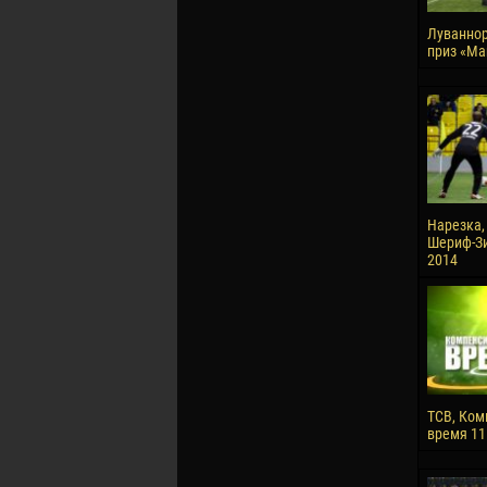
Луваннор
приз «Ma
Нарезка,
Шериф-Зим
2014
ТСВ, Ком
время 11