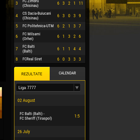
FC Zimbru
3
6
3
2
1
11
(Chisinau)
CS Dacia-Buiucani
4
6
3
0
3
9
(Chisinau)
5
FC Politehnica-UTM
6
2
1
3
7
FC Milsami
6
6
1
3
2
6
(Orhei)
FC Balti
7
6
1
1
4
4
(Balti)
8
FCReal Siret
6
0
3
3
3
CALENDAR
REZULTATE
 HERRERA
02 August
FC Balti (Balti) -
1:5
FC Sheriff (Tiraspol)
26 July