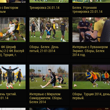
 с Виктором
Тренировка 24.01.14
Белек. Утренняя
вым
тренировка 23.01.14
, ФК Шериф
Сборы. Белек. День
Интервью с Луваннором
ь) 2-2 ФК Васлуй
пятый, 21-01-2014
Энрике. Сборы, Белек
, Турция, г.
2014 год.
ень третий.
Интервью с Миралом
Сборы. Турция 2014, день
.01.14
Самарджичем. Сборы.
первый.
Белек 2014