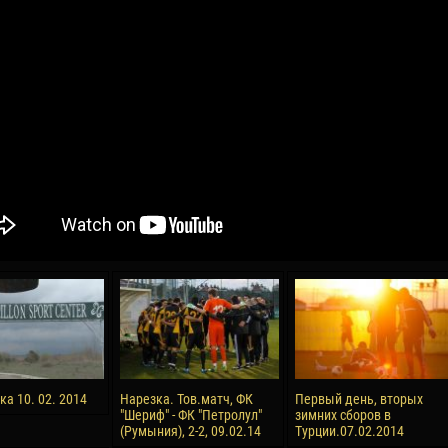
04 May
17 July
oreo KLAS
Vsevolod NIHAEV
Jair Ameth MODELO
y
13 May
21 July
COSTIN
Renat JOSAN
Emil TIMBUR
24 May
24 July
 COZMA
Nicolaе CEBOTARI
Mihail COROTCOV
15 June
27 July
ка 10. 02. 2014
Нарезка. Тов.матч, ФК
Первый день, вторых
AFETSE
Konan Jaures-Ulrich LOUKOU
Vladimir FRATEA
"Шериф" - ФК "Петролул"
зимних сборов в
(Румыния), 2-2, 09.02.14
Турции.07.02.2014
24 June