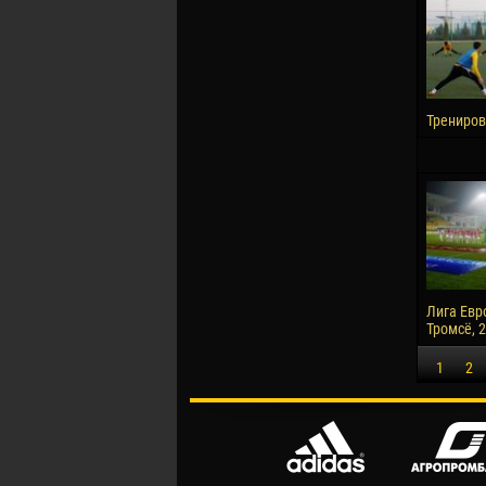
Трениров
Лига Евр
Тромсё, 2
1
2