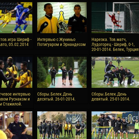
reno ASPRILLA
Victor CIUMAȘU
28 June
NÉ
Soumaila MAGASSOUBA
10 July
 Morais de OLIVEIRA
Bourama FOMBA
 тов.игра Шериф -
Интервью с Жуниньо
Нарезка. Тов.матч,
вто, 05.02.2014
Потигуаром и Эрнандесом
Лудогорец - Шериф, 0-1,
15 July
20-01-2014. Белек, Турция
DE OLIVEIRA
Ivan DYULGEROV
тчевое интервью
Сборы.Белек.День
Сборы.Белек.День
авом Руснаком и
десятый. 26-01-2014.
девятый. 25-01-2014.
м Стажилой.