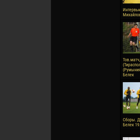
Интервью
Михайло
Тов.матч
(Тираспол
(Румыния)
Белек
Сборы. Д
Белек 19