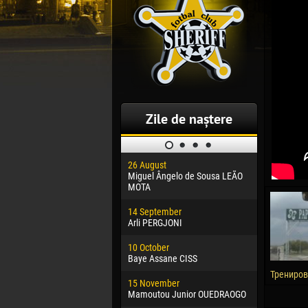
Zile de naștere
26 August
30 January
Miguel Ângelo de Sousa LEÃO
Dhoraso M
MOTA
24 Februar
14 September
Vladislav 
Arli PERGJONI
02 March
10 October
Veaceslav
Baye Assane CISS
09 March
Трениров
15 November
Emmanuel 
Mamoutou Junior OUEDRAOGO
20 March