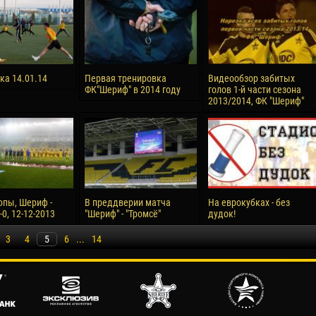
ка 14.01.14
Первая тренировка
Видеообзор забитых
ФК"Шериф" в 2014 году
голов 1-й части сезона
2013/2014, ФК "Шериф"
опы, Шериф -
В преддверии матча
На еврокубках - без
-0, 12-12-2013
"Шериф" - "Тромсё"
дудок!
3
4
5
6
...
14