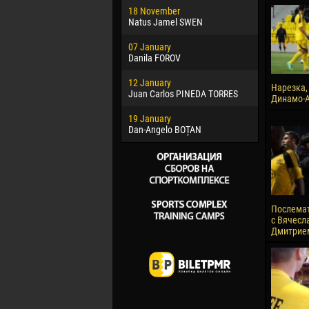
18 November
Jayder Mo
Natus Jamel SWEN
22 March
07 January
Samba KO
Danila FOROV
26 March
12 January
Vitor Hugo
Нарезка,
Juan Carlos PINEDA TORRES
Динамо-А
28 March
19 January
Raí LOPES 
Dan-Angelo BOȚAN
Послема
с Вячесл
Дмитрие