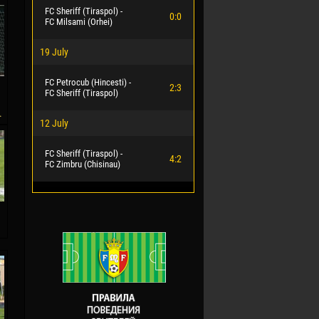
FC Sheriff (Tiraspol) -
0:0
FC Milsami (Orhei)
19 July
FC Petrocub (Hincesti) -
2:3
FC Sheriff (Tiraspol)
.
12 July
FC Sheriff (Tiraspol) -
4:2
FC Zimbru (Chisinau)