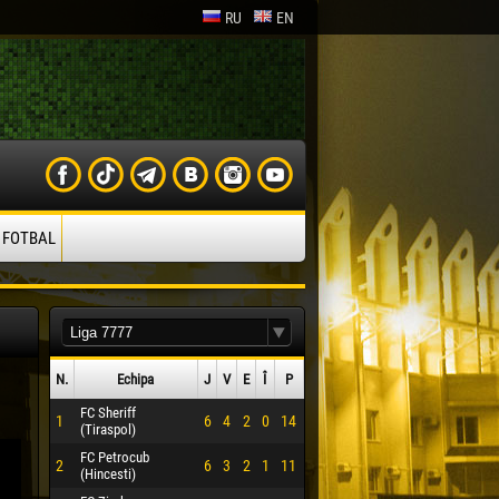
RU
EN
 FOTBAL
N.
Echipa
J
V
E
Î
P
FC Sheriff
1
6
4
2
0
14
(Tiraspol)
FC Petrocub
2
6
3
2
1
11
(Hincesti)