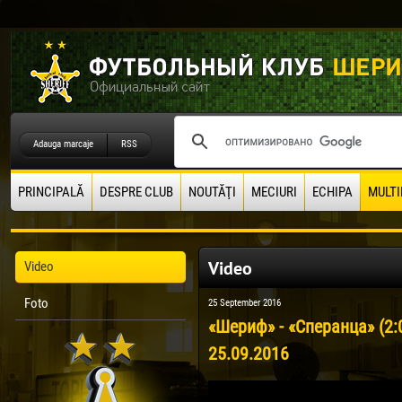
Adauga marcaje
RSS
PRINCIPALĂ
DESPRE CLUB
NOUTĂŢI
MECIURI
ECHIPA
MULTI
Video
Video
Foto
25 September 2016
«Шериф» - «Сперанца» (2
25.09.2016