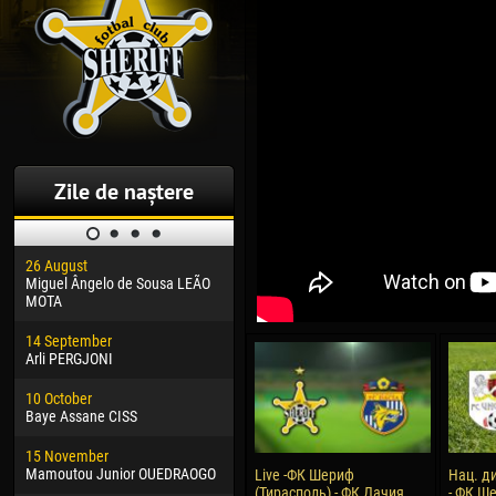
Zile de naștere
26 August
30 January
04 M
Miguel Ângelo de Sousa LEÃO
Dhoraso Moreo KLAS
Vsev
MOTA
24 February
13 M
14 September
Vladislav COSTIN
Rena
Arli PERGJONI
02 March
24 M
10 October
Veaceslav COZMA
Nico
Baye Assane CISS
09 March
15 J
15 November
Emmanuel AFETSE
Kona
Mamoutou Junior OUEDRAOGO
Live -ФК Шериф
Нац. д
(Тирасполь) - ФК Дачия
- ФК Ше
20 March
24 J