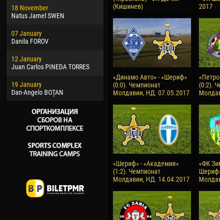
(Кишинев)
2017
18 November
Jayder Moreno ASPRILLA
Vict
Natus Jamel SWEN
22 March
28 J
07 January
Samba KONÉ
Soum
Danila FOROV
26 March
10 Ju
12 January
Vitor Hugo Morais de OLIVEIRA
Bou
Juan Carlos PINEDA TORRES
28 March
15 Ju
«Динамо Авто» - «Шериф»
«Петро
19 January
Raí LOPES DE OLIVEIRA
Ivan
(0:0). Чемпионат
(0:2). 
Dan-Angelo BOȚAN
Молдавии, НД. 07.05.2017
Молдав
«Шериф» - «Академия»
«ФК Зи
(1:2). Чемпионат
Шериф»
Молдавии, НД. 14.04.2017
Молдав