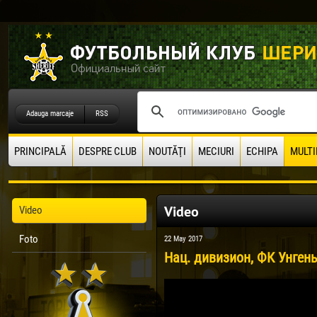
Adauga marcaje
RSS
PRINCIPALĂ
DESPRE CLUB
NOUTĂŢI
MECIURI
ECHIPA
MULTI
Video
Video
Foto
22 May 2017
Нац. дивизион, ФК Унгены