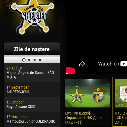
Zile de naștere
26 August
30 January
04 M
Miguel Ângelo de Sousa LEÃO
Dhoraso Moreo KLAS
Vsev
MOTA
24 February
13 M
14 September
Vladislav COSTIN
Rena
Arli PERGJONI
02 March
24 M
10 October
Veaceslav COZMA
Nico
Baye Assane CISS
09 March
15 J
Live -ФК Шериф
Нац. д
15 November
Emmanuel AFETSE
Kona
(Тирасполь) - ФК Дачия
- ФК Ше
Mamoutou Junior OUEDRAOGO
(Кишинев)
2017
20 March
24 J