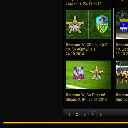
стадиона, 25.11.2014
Дивизия "А", ФК Шериф-2"_
Дивизия
ФК "Зимбру-2", 1-1,
ФК Шери
24.10.2014
19.10.
Дивизия "А", Св.Георгий -
Дивизио
Шериф-2, 0-1, 28.09.2014
Виктори
1
2
3
4
5