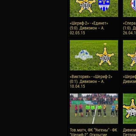
«Шериф-2» - «Единет»
«Спера
(5:0). Дивизион – А.
(1:0). 
02.05.15
26.04.
«Виктория» - «Шериф-2»
«Шериф-
(0:1). Дивизион – А.
Дивизио
10.04.15
Тов.матч, ФК "Унгены" - ФК
Дивизия
"Шериф-2", Открытие
Петроку