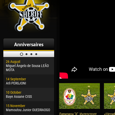
Anniversaires
26 August
30 January
04 M
Miguel Ângelo de Sousa LEÃO
Dhoraso Moreo KLAS
Vsev
MOTA
24 February
13 M
14 September
Vladislav COSTIN
Rena
Arli PERGJONI
02 March
15 J
10 October
Veaceslav COZMA
Kona
Baye Assane CISS
09 March
24 J
15 November
Emmanuel AFETSE
Vict
Mamoutou Junior OUEDRAOGO
Дивизион "А", Интерспорт
«Шериф
20 March
28 J