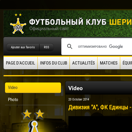
Ajouter aux favoris
RSS
PAGE D'ACCUEIL
INFOS DU CLUB
ACTUALITÉS
MATCHES
ÉQUI
Video
Video
Photo
20 October 2014
Дивизия "А", ФК Единцы -