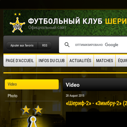
Ajouter aux favoris
RSS
PAGE D'ACCUEIL
INFOS DU CLUB
ACTUALITÉS
MATCHES
ÉQUI
Video
Video
Photo
28 August 2015
«Шериф-2» - «Зимбру-2» (2