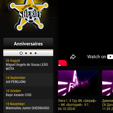
Anniversaires
26 August
30 January
04 M
Miguel Ângelo de Sousa LEÃO
Dhoraso Moreo KLAS
Vsev
MOTA
24 February
13 M
14 September
Vladislav COSTIN
Rena
Arli PERGJONI
02 March
15 J
10 October
Veaceslav COZMA
Kona
Baye Assane CISS
09 March
24 J
Лига-1. 8 Тур.ФК «Шериф»
Дивизия
15 November
Emmanuel AFETSE
Vict
– ФК «Вултурий». 9:1.
СК Дач
Mamoutou Junior OUEDRAOGO
04.10.2024г.
11.09.
20 March
28 J