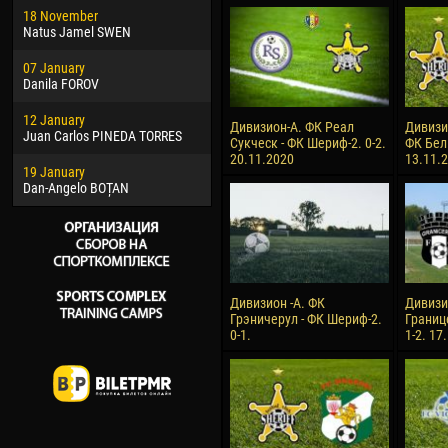
18 November
Jayder Moreno ASPRILLA
Soum
Natus Jamel SWEN
22 March
10 Ju
07 January
Samba KONÉ
Bou
Danila FOROV
26 March
15 Ju
12 January
Vitor Hugo Morais de OLIVEIRA
Ivan
Дивизион-А. ФК Реал
Дивизи
Juan Carlos PINEDA TORRES
Сукческ - ФК Шериф-2. 0-2.
ФК Бел
28 March
17 Ju
20.11.2020
13.11.
19 January
Raí LOPES DE OLIVEIRA
Jair
Dan-Angelo BOȚAN
Дивизион -А. ФК
Дивизи
Грэничерул - ФК Шериф-2.
Границ
0-1.
1-2. 17