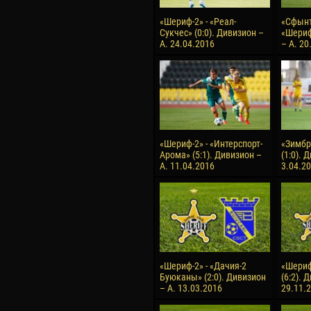
«Шериф-2» - «Реал-
«Сфынт
Сукчес» (0:0). Дивизион –
«Шериф
А. 24.04.2016
– А. 20
«Шериф-2» - «Интерспорт-
«Зимбр
Арома» (5:1). Дивизион –
(1:0). 
А. 11.04.2016
3.04.2
«Шериф-2» - «Дачия-2
«Шериф
Буюканы» (2:0). Дивизион
(6:2). 
– А. 13.03.2016
29.11.