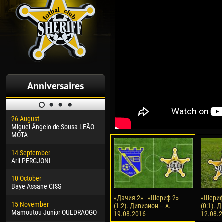
Anniversaires
26 August
30 January
04 M
Miguel Ângelo de Sousa LEÃO
Dhoraso Moreo KLAS
Vsev
MOTA
24 February
13 M
14 September
Vladislav COSTIN
Rena
Arli PERGJONI
02 March
15 J
10 October
Veaceslav COZMA
Kona
Baye Assane CISS
09 March
24 J
«Дачия-2» - «Шериф-2»
«Шериф
15 November
Emmanuel AFETSE
Vict
(1:2). Дивизион – А.
(0:1). 
Mamoutou Junior OUEDRAOGO
19.08.2016
12.08.
20 March
28 J