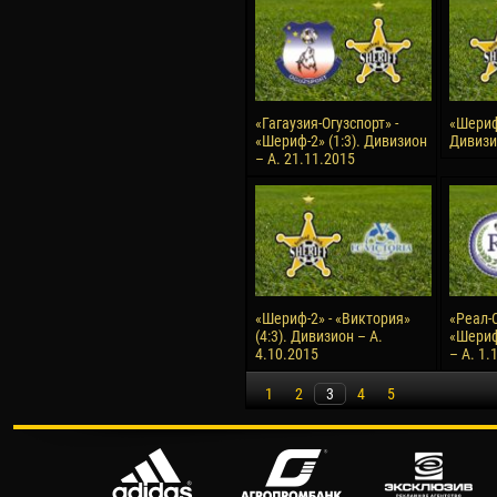
«Гагаузия-Огузспорт» -
«Шериф-
«Шериф-2» (1:3). Дивизион
Дивизи
– А. 21.11.2015
«Шериф-2» - «Виктория»
«Реал-С
(4:3). Дивизион – А.
«Шериф
4.10.2015
– А. 1.
1
2
3
4
5