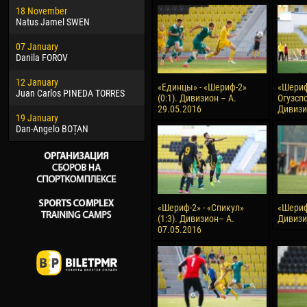
18 November
Jayder Moreno ASPRILLA
Soum
Natus Jamel SWEN
22 March
10 Ju
07 January
Samba KONÉ
Bou
Danila FOROV
26 March
15 Ju
12 January
Vitor Hugo Morais de OLIVEIRA
Ivan
«Единцы» - «Шериф-2»
«Шериф-
Juan Carlos PINEDA TORRES
(0:1). Дивизион – А.
Огузспо
28 March
17 Ju
29.05.2016
Дивизи
19 January
Raí LOPES DE OLIVEIRA
Jair
Dan-Angelo BOȚAN
«Шериф-2» - «Спикул»
«Шериф-
(1:3). Дивизион– А.
Дивизи
07.05.2016