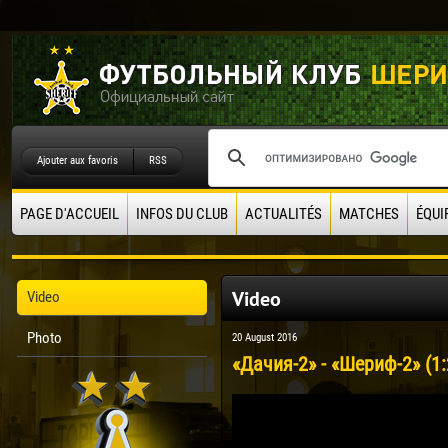
Ajouter aux favoris
RSS
PAGE D'ACCUEIL
INFOS DU CLUB
ACTUALITÉS
MATCHES
ÉQUI
Video
Video
Photo
20 August 2016
«Дачия-2» - «Шериф-2» (1: