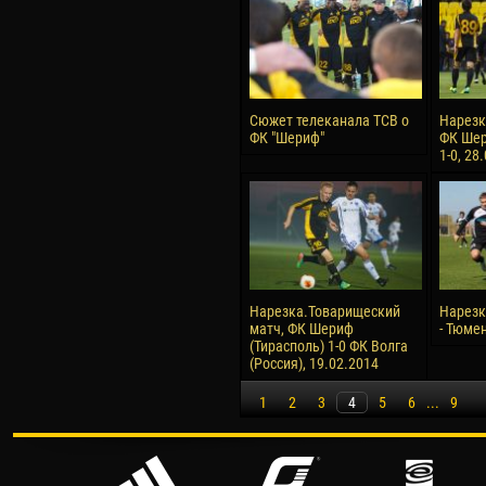
Сюжет телеканала ТСВ о
Нарезк
ФК "Шериф"
ФК Шер
1-0, 28
Нарезка.Товарищеский
Нарезк
матч, ФК Шериф
- Тюмен
(Тирасполь) 1-0 ФК Волга
(Россия), 19.02.2014
1
2
3
4
5
6
...
9