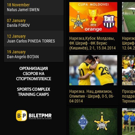
18 November
Jayder Moreno ASPRILLA
Soum
Natus Jamel SWEN
22 March
10 Ju
07 January
Samba KONÉ
Bou
Danila FOROV
26 March
15 Ju
12 January
Vitor Hugo Morais de OLIVEIRA
Ivan
Нарезка,Кубок Молдовы,
Нарезка
Juan Carlos PINEDA TORRES
ФК Шериф - ФК Верис
Шериф-2
28 March
17 Ju
(Кишинёв), 2-1, 15.04.2014
12.04.
19 January
Raí LOPES DE OLIVEIRA
Jair
Dan-Angelo BOȚAN
Нарезка. Нац.дивизион,
Празд
Олимпия - Шериф, 0-5, 06-
поздра
04-2014
Тархни