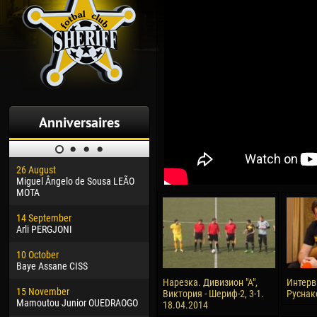
Anniversaires
26 August
30 January
04 M
Miguel Ângelo de Sousa LEÃO
Dhoraso Moreo KLAS
Vsev
MOTA
24 February
13 M
14 September
Vladislav COSTIN
Rena
Arli PERGJONI
02 March
15 J
10 October
Veaceslav COZMA
Kona
Baye Assane CISS
09 March
24 J
Нарезка. Дивизион "А",
Интерв
15 November
Emmanuel AFETSE
Vict
Виктория - Шериф-2, 3-1.
Руснак
Mamoutou Junior OUEDRAOGO
18.04.2014
20 March
28 J