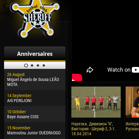
Anniversaires
26 August
30 January
04 M
Miguel Ângelo de Sousa LEÃO
Dhoraso Moreo KLAS
Vsev
MOTA
24 February
13 M
14 September
Vladislav COSTIN
Rena
Arli PERGJONI
02 March
15 J
10 October
Veaceslav COZMA
Kona
Baye Assane CISS
09 March
24 J
Нарезка. Дивизион "А",
Интерв
15 November
Emmanuel AFETSE
Vict
Виктория - Шериф-2, 3-1.
Руснак
Mamoutou Junior OUEDRAOGO
18.04.2014
20 March
28 J