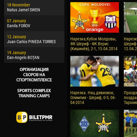
18 November
Jayder Moreno ASPRILLA
Soum
Natus Jamel SWEN
22 March
10 Ju
07 January
Samba KONÉ
Bou
Danila FOROV
26 March
15 Ju
12 January
Vitor Hugo Morais de OLIVEIRA
Ivan
Нарезка,Кубок Молдовы,
Нарезка
Juan Carlos PINEDA TORRES
ФК Шериф - ФК Верис
Шериф-2
28 March
17 Ju
(Кишинёв), 2-1, 15.04.2014
12.04.
19 January
Raí LOPES DE OLIVEIRA
Jair
Dan-Angelo BOȚAN
Нарезка. Нац.дивизион,
Празд
Олимпия - Шериф, 0-5, 06-
поздра
04-2014
Тархни