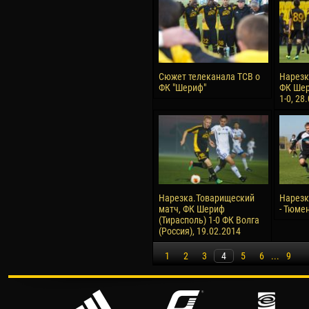
Сюжет телеканала ТСВ о
Нарезк
ФК "Шериф"
ФК Шер
1-0, 28
Нарезка.Товарищеский
Нарезк
матч, ФК Шериф
- Тюмен
(Тирасполь) 1-0 ФК Волга
(Россия), 19.02.2014
1
2
3
4
5
6
...
9