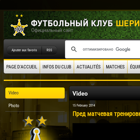
Ajouter aux favoris
RSS
PAGE D'ACCUEIL
INFOS DU CLUB
ACTUALITÉS
MATCHES
ÉQUI
Video
Video
Photo
15 February 2014
Пред матчевая тренировка