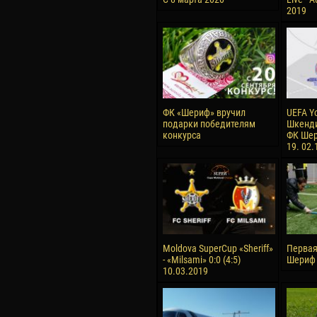
2019
ФК «Шериф» вручил
UEFA Y
подарки победителям
Шкенди
конкурса
ФК Шер
19. 02.
Moldova SuperCup «Sheriff»
Первая
- «Milsami» 0:0 (4:5)
Шериф 
10.03.2019