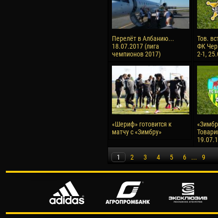
Перелёт в Албанию...
Тов. вс
18.07.2017 (лига
ФК Чер
чемпионов 2017)
2-1, 25
«Шериф» готовится к
«Зимбру
матчу с «Зимбру»
Товари
19.07.
1
2
3
4
5
6
...
9