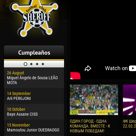
Cumpleaños
26 August
30 January
04 M
Miguel Ângelo de Sousa LEÃO
Dhoraso Moreo KLAS
Vsev
MOTA
24 February
13 M
14 September
Vladislav COSTIN
Rena
Arli PERGJONI
02 March
15 J
10 October
Veaceslav COZMA
Kona
Baye Assane CISS
09 March
24 J
ОДИН ГОРОД - ОДНА
ФК Шер
15 November
Emmanuel AFETSE
Vict
КОМАНДА. ВМЕСТЕ - К
22.02.
Mamoutou Junior OUEDRAOGO
НОВЫМ ПОБЕДАМ!
20 March
28 J