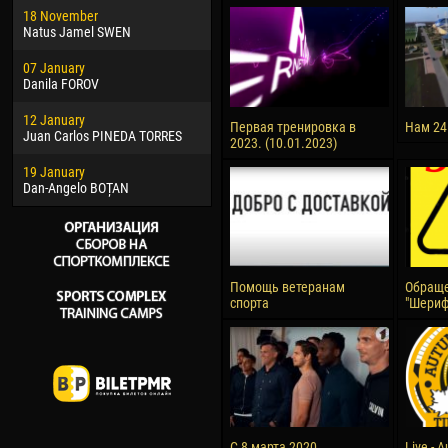
18 November
Jayder Moreno ASPRILLA
Soum
Natus Jamel SWEN
22 March
10 Ju
07 January
Samba KONÉ
Bou
Danila FOROV
26 March
15 Ju
12 January
Vitor Hugo Morais de OLIVEIRA
Ivan
Первая тренировка в
Нам 24
Juan Carlos PINEDA TORRES
2023. (10.01.2023)
28 March
17 Ju
19 January
Raí LOPES DE OLIVEIRA
Jair
Dan-Angelo BOȚAN
Помощь ветеранам
Обраще
спорта
"Шериф
С 8 марта 2020
Live - 