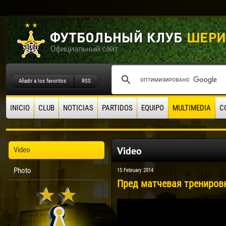
Añadir a los favoritos
RSS
INICIO
CLUB
NOTICIAS
PARTIDOS
EQUIPO
MULTIMEDIA
C
Video
Video
Photo
15 February 2014
Пред матчевая тренировка