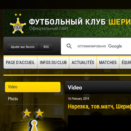
Ajouter aux favoris
RSS
PAGE D'ACCUEIL
INFOS DU CLUB
ACTUALITÉS
MATCHES
ÉQUI
Video
Video
Photo
16 February 2014
Нарезка, тов.матч, Шериф