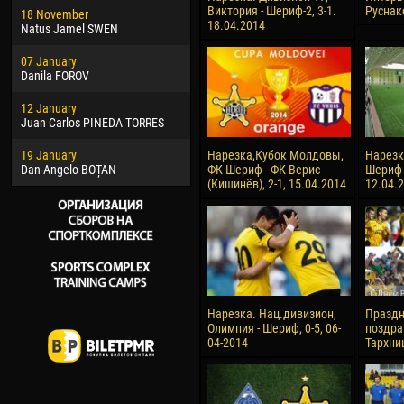
Виктория - Шериф-2, 3-1.
Руснак
18 November
Jayder Moreno ASPRILLA
Soum
18.04.2014
Natus Jamel SWEN
22 March
10 Ju
07 January
Samba KONÉ
Bou
Danila FOROV
26 March
15 Ju
12 January
Vitor Hugo Morais de OLIVEIRA
Ivan
Juan Carlos PINEDA TORRES
28 March
17 Ju
19 January
Raí LOPES DE OLIVEIRA
Jair
Нарезка,Кубок Молдовы,
Нарезка
Dan-Angelo BOȚAN
ФК Шериф - ФК Верис
Шериф-2
(Кишинёв), 2-1, 15.04.2014
12.04.
Нарезка. Нац.дивизион,
Празд
Олимпия - Шериф, 0-5, 06-
поздра
04-2014
Тархни