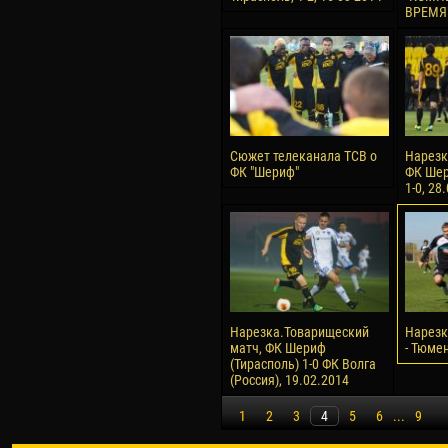
ВРЕМЯ"
Сюжет телеканала ТСВ о
Нарезк
ФК "Шериф"
ФК Шер
1-0, 28
Нарезка.Товарищеский
Нарезк
матч, ФК Шериф
- Тюмен
(Тирасполь) 1-0 ФК Волга
(Россия), 19.02.2014
1
2
3
4
5
6
...
9