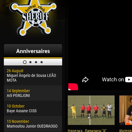
Anniversaires
26 August
30 January
04 M
Miguel Ângelo de Sousa LEÃO
Dhoraso Moreo KLAS
Vsev
MOTA
24 February
13 M
14 September
Vladislav COSTIN
Rena
Arli PERGJONI
02 March
15 J
10 October
Veaceslav COZMA
Kona
Baye Assane CISS
09 March
24 J
15 November
Emmanuel AFETSE
Vict
Mamoutou Junior OUEDRAOGO
Нарезка. Дивизион "А",
Интерв
20 March
28 J