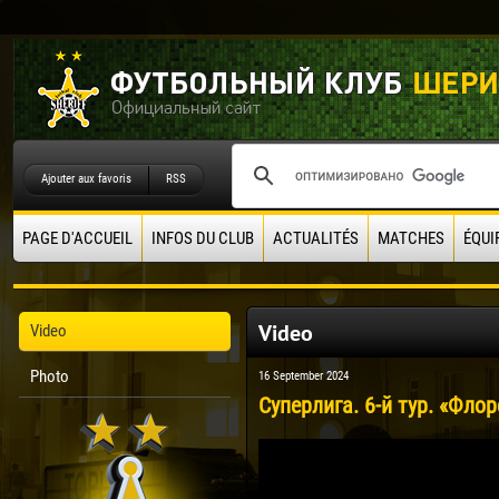
Ajouter aux favoris
RSS
PAGE D'ACCUEIL
INFOS DU CLUB
ACTUALITÉS
MATCHES
ÉQUI
Video
Video
Photo
16 September 2024
Суперлига. 6-й тур. «Флор