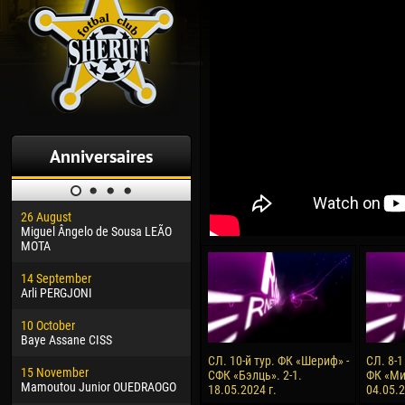
Anniversaires
26 August
30 January
04 M
Miguel Ângelo de Sousa LEÃO
Dhoraso Moreo KLAS
Vsev
MOTA
24 February
13 M
14 September
Vladislav COSTIN
Rena
Arli PERGJONI
02 March
15 J
10 October
Veaceslav COZMA
Kona
Baye Assane CISS
09 March
24 J
СЛ. 10-й тур. ФК «Шериф» -
СЛ. 8-1
15 November
Emmanuel AFETSE
Vict
СФК «Бэлць». 2-1.
ФК «Ми
Mamoutou Junior OUEDRAOGO
18.05.2024 г.
04.05.2
20 March
28 J