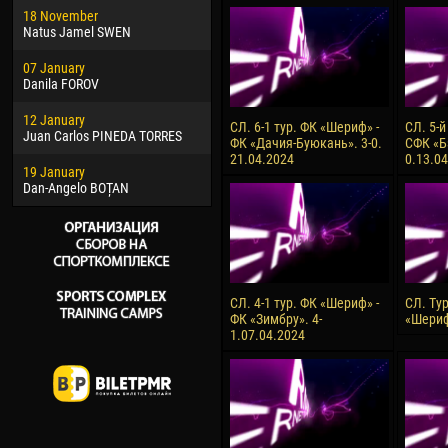
18 November
Jayder Moreno ASPRILLA
Soum
Natus Jamel SWEN
22 March
10 Ju
07 January
Samba KONÉ
Bou
Danila FOROV
26 March
15 Ju
12 January
Vitor Hugo Morais de OLIVEIRA
Ivan
СЛ. 6-1 тур. ФК «Шериф» -
СЛ. 5-й
Juan Carlos PINEDA TORRES
ФК «Дачия-Буюкань». 3-0.
СФК «Б
28 March
17 Ju
21.04.2024
0.13.0
19 January
Raí LOPES DE OLIVEIRA
Jair
Dan-Angelo BOȚAN
СЛ. 4-1 тур. ФК «Шериф» -
СЛ. Ту
ФК «Зимбру». 4-
«Шериф»
1.07.04.2024