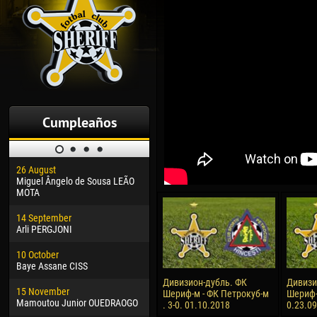
Cumpleaños
26 August
30 January
04 M
Miguel Ângelo de Sousa LEÃO
Dhoraso Moreo KLAS
Vsev
MOTA
24 February
13 M
14 September
Vladislav COSTIN
Rena
Arli PERGJONI
02 March
15 J
10 October
Veaceslav COZMA
Kona
Baye Assane CISS
09 March
24 J
Дивизион-дубль. ФК
Дивизи
15 November
Emmanuel AFETSE
Vict
Шериф-м - ФК Петрокуб-м
Шериф-м
Mamoutou Junior OUEDRAOGO
. 3-0. 01.10.2018
0.23.0
20 March
28 J