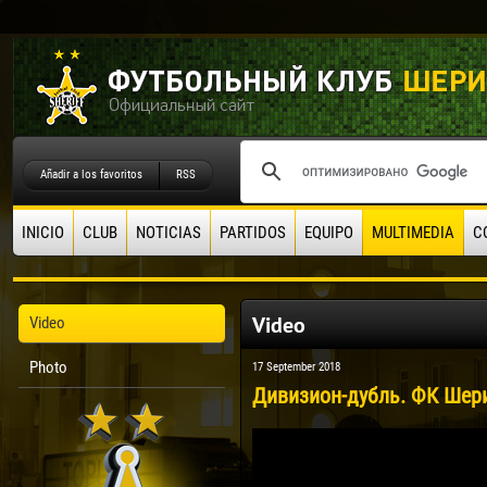
Añadir a los favoritos
RSS
INICIO
CLUB
NOTICIAS
PARTIDOS
EQUIPO
MULTIMEDIA
C
Video
Video
Photo
17 September 2018
Дивизион-дубль. ФК Шери