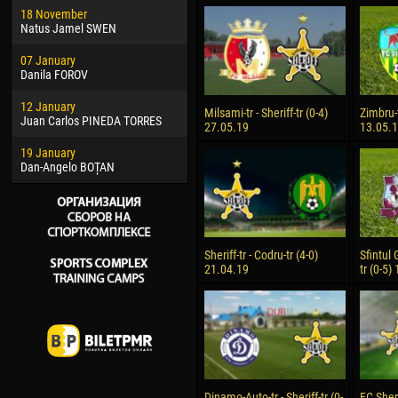
18 November
Jayder Moreno ASPRILLA
Soum
Natus Jamel SWEN
22 March
10 Ju
07 January
Samba KONÉ
Bou
Danila FOROV
26 March
15 Ju
12 January
Vitor Hugo Morais de OLIVEIRA
Ivan
Milsami-tr - Sheriff-tr (0-4)
Zimbru-t
Juan Carlos PINEDA TORRES
27.05.19
13.05.
28 March
17 Ju
19 January
Raí LOPES DE OLIVEIRA
Jair
Dan-Angelo BOȚAN
Sheriff-tr - Codru-tr (4-0)
Sfintul 
21.04.19
tr (0-5)
Dinamo-Auto-tr - Sheriff-tr (0-
FC Sheri