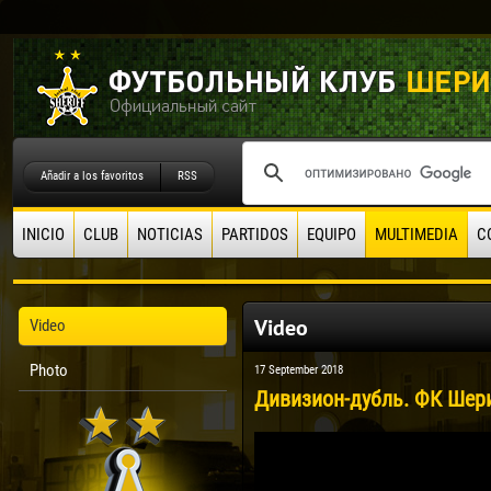
Añadir a los favoritos
RSS
INICIO
CLUB
NOTICIAS
PARTIDOS
EQUIPO
MULTIMEDIA
C
Video
Video
Photo
17 September 2018
Дивизион-дубль. ФК Шери