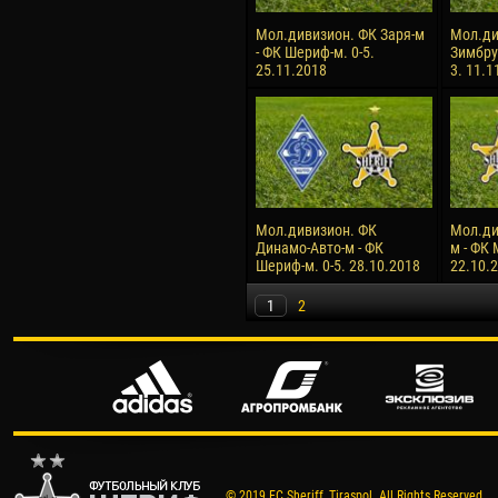
Мол.дивизион. ФК Заря-м
Мол.ди
- ФК Шериф-м. 0-5.
Зимбру
25.11.2018
3. 11.1
Мол.дивизион. ФК
Мол.ди
Динамо-Авто-м - ФК
м - ФК 
Шериф-м. 0-5. 28.10.2018
22.10.
1
2
© 2019 FC Sheriff, Tiraspol. All Rights Reserved.