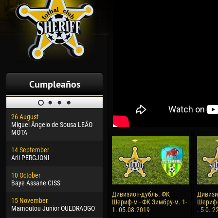
Cumpleaños
26 August
30 January
04 M
Miguel Ângelo de Sousa LEÃO
Dhoraso Moreo KLAS
Vsev
MOTA
24 February
13 M
14 September
Vladislav COSTIN
Rena
Arli PERGJONI
02 March
15 J
10 October
Veaceslav COZMA
Kona
Baye Assane CISS
09 March
24 J
Дивизион-дубль. ФК
Дивизи
15 November
Emmanuel AFETSE
Vict
Шериф-м - ФК Зимбру-м. 1-
Шериф-
Mamoutou Junior OUEDRAOGO
1. 05.08.2019
. 5-0. 
20 March
28 J