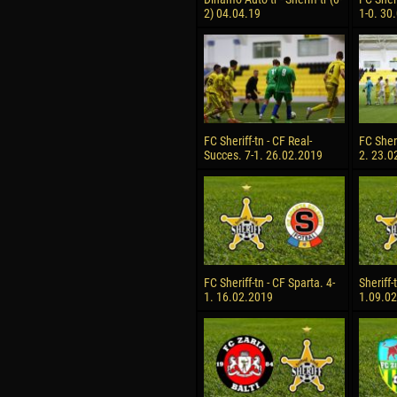
2) 04.04.19
1-0. 30
FC Sheriff-tn - CF Real-
FC Sheri
Succes. 7-1. 26.02.2019
2. 23.0
FC Sheriff-tn - CF Sparta. 4-
Sheriff-
1. 16.02.2019
1.09.0