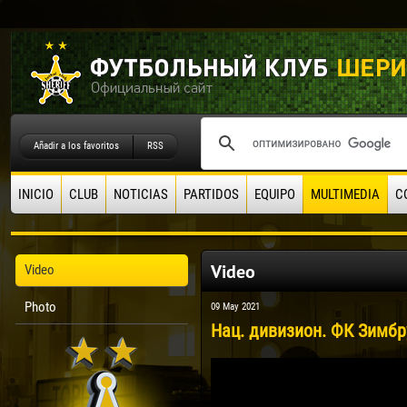
Añadir a los favoritos
RSS
INICIO
CLUB
NOTICIAS
PARTIDOS
EQUIPO
MULTIMEDIA
C
Video
Video
Photo
09 May 2021
Нац. дивизион. ФК Зимбру