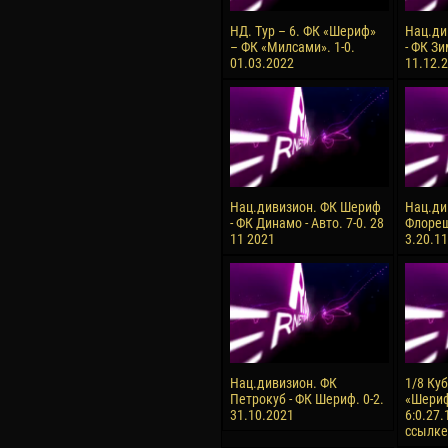
НД. Тур – 6. ФК «Шериф»
Нац.ди
– ФК «Милсами». 1-0.
- ФК Зи
01.03.2022
11.12.2
Нац.дивизион. ФК Шериф
Нац.ди
- ФК Динамо - Авто. 7-0. 28
Флореш
11 2021
3.20.1
Нац.дивизион. ФК
1/8 Ку
Петрокуб - ФК Шериф. 0-2.
«Шериф
31.10.2021
6:0.27.
ссылке