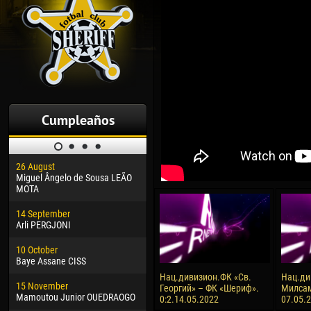
Cumpleaños
26 August
30 January
04 M
Miguel Ângelo de Sousa LEÃO
Dhoraso Moreo KLAS
Vsev
MOTA
24 February
13 M
14 September
Vladislav COSTIN
Rena
Arli PERGJONI
02 March
15 J
10 October
Veaceslav COZMA
Kona
Baye Assane CISS
09 March
24 J
Нац.дивизион.ФК «Св.
Нац.ди
15 November
Emmanuel AFETSE
Vict
Георгий» – ФК «Шериф».
Милсам
Mamoutou Junior OUEDRAOGO
0:2.14.05.2022
07.05.
20 March
28 J