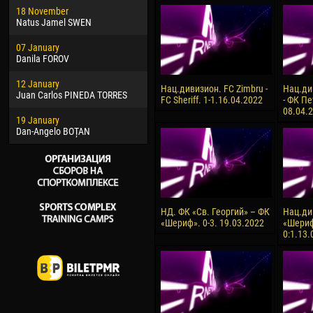
18 November
Jayder Moreno ASPRILLA
Soum
Natus Jamel SWEN
22 March
10 Ju
07 January
Samba KONÉ
Bou
Danila FOROV
26 March
15 Ju
12 January
Vitor Hugo Morais de OLIVEIRA
Ivan
Нац.дивизион. FC Zimbru -
Нац.ди
Juan Carlos PINEDA TORRES
FC Sheriff. 1-1.16.04.2022
- ФК Пе
28 March
17 Ju
08.04.
19 January
Raí LOPES DE OLIVEIRA
Jair
Dan-Angelo BOȚAN
НД. ФК «Св. Георгий» – ФК
Нац.ди
«Шериф». 0-3. 19.03.2022
«Шериф
0:1.13.