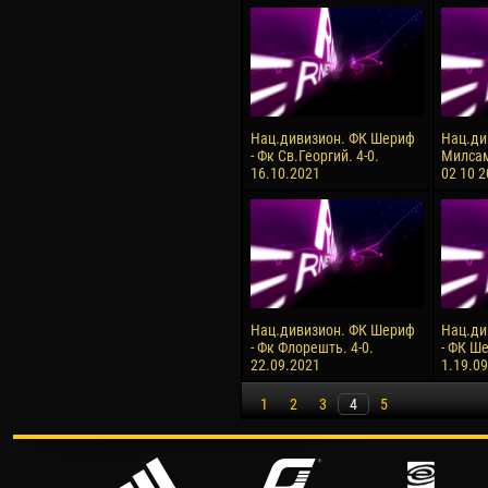
Нац.дивизион. ФК Шериф
Нац.ди
- Фк Св.Георгий. 4-0.
Милсам
16.10.2021
02 10 
Нац.дивизион. ФК Шериф
Нац.ди
- Фк Флорешть. 4-0.
- ФК Ше
22.09.2021
1.19.0
1
2
3
4
5