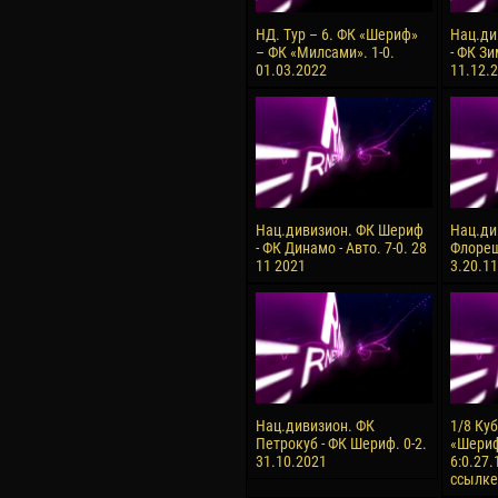
НД. Тур – 6. ФК «Шериф»
Нац.ди
– ФК «Милсами». 1-0.
- ФК Зи
01.03.2022
11.12.2
Нац.дивизион. ФК Шериф
Нац.ди
- ФК Динамо - Авто. 7-0. 28
Флореш
11 2021
3.20.1
Нац.дивизион. ФК
1/8 Ку
Петрокуб - ФК Шериф. 0-2.
«Шериф
31.10.2021
6:0.27.
ссылке