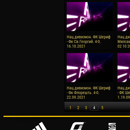
Нац.дивизион. ФК Шериф
Нац.ди
- Фк Св.Георгий. 4-0.
Милсам
16.10.2021
02 10 
Нац.дивизион. ФК Шериф
Нац.ди
- Фк Флорешть. 4-0.
- ФК Ше
22.09.2021
1.19.0
1
2
3
4
5