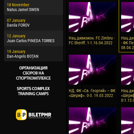
18 November
Jayder Moreno ASPRILLA
Soum
Natus Jamel SWEN
22 March
10 Ju
07 January
Samba KONÉ
Bou
Danila FOROV
26 March
15 Ju
12 January
Vitor Hugo Morais de OLIVEIRA
Ivan
Нац.дивизион. FC Zimbru -
Нац.ди
Juan Carlos PINEDA TORRES
FC Sheriff. 1-1.16.04.2022
- ФК Пе
28 March
17 Ju
08.04.
19 January
Raí LOPES DE OLIVEIRA
Jair
Dan-Angelo BOȚAN
НД. ФК «Св. Георгий» – ФК
Нац.ди
«Шериф». 0-3. 19.03.2022
«Шериф
0:1.13.