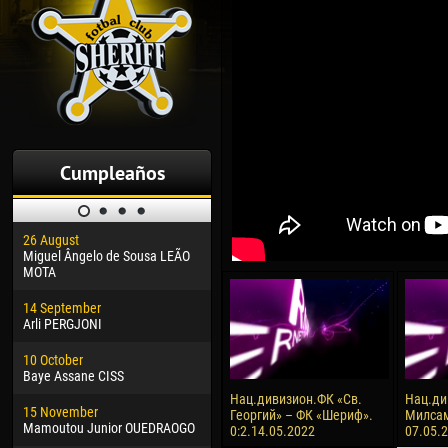
Cumpleaños
26 August
30 January
04 M
Miguel Ângelo de Sousa LEÃO
Dhoraso Moreo KLAS
Vsev
MOTA
24 February
13 M
14 September
Vladislav COSTIN
Rena
Arli PERGJONI
02 March
15 J
10 October
Veaceslav COZMA
Kona
Baye Assane CISS
09 March
24 J
Нац.дивизион.ФК «Св.
Нац.ди
15 November
Emmanuel AFETSE
Vict
Георгий» – ФК «Шериф».
Милсам
Mamoutou Junior OUEDRAOGO
0:2.14.05.2022
07.05.
20 March
28 J