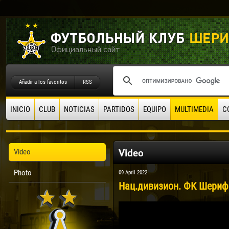
Añadir a los favoritos
RSS
INICIO
CLUB
NOTICIAS
PARTIDOS
EQUIPO
MULTIMEDIA
C
Video
Video
Photo
09 April 2022
Нац.дивизион. ФК Шериф -