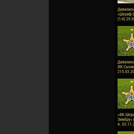
Дивизион
«Шериф-
(1:4).29.
Дивизион 
ФК Сынже
215.03.2
«ФК Шери
Зимбру» (
А. 03.11.