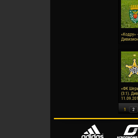
«Кодру» -
Дивизион
«ФК Шери
(3:1). Ди
11.09.20
1
2