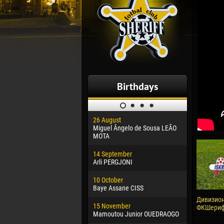
Birthdays
26 August
30 January
Miguel Ângelo de Sousa LEÃO
Dhoraso M
MOTA
24 Februar
14 September
Vladislav 
Arli PERGJONI
02 March
10 October
Veaceslav
Baye Assane CISS
09 March
Дивизион 
15 November
Emmanuel 
ФКШериф,
Mamoutou Junior OUEDRAOGO
20 March