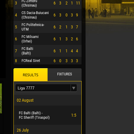
FC Zimbru
3
6
3
2
1
11
(Chisinau)
CS Dacia-Buiucani
4
6
3
0
3
9
(Chisinau)
FC Politehnica-
5
6
2
1
3
7
UTM
FC Milsami
6
6
1
3
2
6
(Orhei)
FC Balti
7
6
1
1
4
4
(Balti)
8
FCReal Siret
6
0
3
3
3
FIXTURES
RESULTS
 HERRERA
02 August
FC Balti (Balti) -
1:5
FC Sheriff (Tiraspol)
26 July