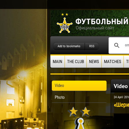
Add to bookmarks
RSS
MAIN
THE CLUB
NEWS
MATCHES
T
Video
Video
Photo
24 April 201
«Шериф