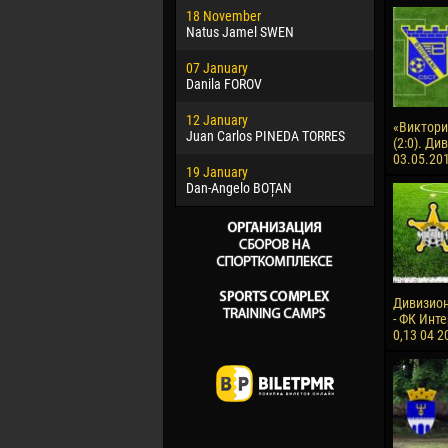
18 November
Jayder Mo
Natus Jamel SWEN
22 March
07 January
Samba KO
Danila FOROV
26 March
12 January
Vitor Hugo
«Виктори
Juan Carlos PINEDA TORRES
(2:0). Ди
28 March
03.05.20
19 January
Raí LOPES 
Dan-Angelo BOȚAN
Дивизион
- ФК Инте
0,13 04 2