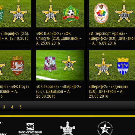
 «Шериф-2» (0:6).
«ФК Шериф-2» - «ФК
«Интерспорт Арома» -
 – А. 12.10.2016
Спикул» (2:0). Дивизион –
«Шериф-2» (0:0). Дивизио
А. 25.09.2016
– А. 16.09.2016
ф-2» - «ФК Прут»
«Св.Георгий» - «Шериф-2»
«Шериф-2» - «Еденцы»
визион – А.
(0:0). Дивизион – А.
(5:0). Дивизион – А.
16
26.08.2016
23.08.2016
3
4
5