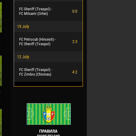
FC Sheriff (Tiraspol) -
0:0
FC Milsami (Orhei)
19 July
FC Petrocub (Hincesti) -
2:3
FC Sheriff (Tiraspol)
12 July
FC Sheriff (Tiraspol) -
4:2
FC Zimbru (Chisinau)
-