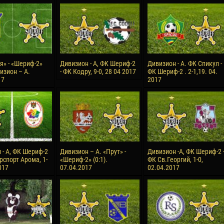
reno ASPRILLA
Victor CIUMAȘU
28 June
NÉ
Soumaila MAGASSOUBA
10 July
 Morais de OLIVEIRA
Bourama FOMBA
я» - «Шериф-2»
Дивизион - А, ФК Шериф-2
Дивизион - А. ФК Спикул -
визион – А.
- ФК Кодру, 9-0, 28 04 2017
ФК Шериф-2 . 2-1,19. 04.
15 July
17
2017
DE OLIVEIRA
Ivan DYULGEROV
 - А, ФК Шериф-2
Дивизион – А. «Прут» -
Дивизион -А, ФК Шериф-2 
рспорт Арома, 1-
«Шериф-2» (0:1).
ФК Св.Георгий, 1-0,
017
07.04.2017
02.04.2017