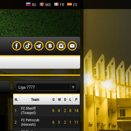
RU
MD
FR
ES
N.
Team
G
W
D
L
P
FC Sheriff
1
6
4
2
0
14
(Tiraspol)
FC Petrocub
2
6
3
2
1
11
(Hincesti)