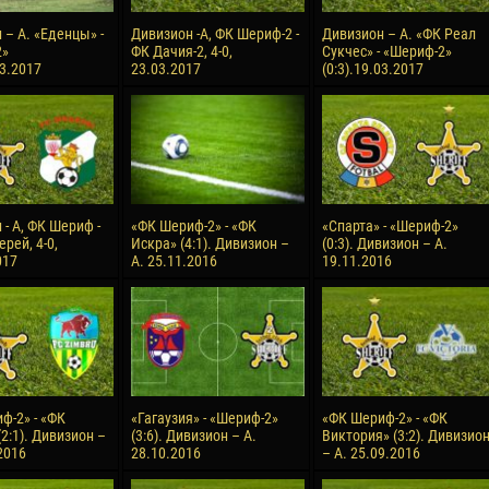
 – А. «Еденцы» -
Дивизион -А, ФК Шериф-2 -
Дивизион – А. «ФК Реал
2»
ФК Дачия-2, 4-0,
Сукчес» - «Шериф-2»
03.2017
23.03.2017
(0:3).19.03.2017
- А, ФК Шериф -
«ФК Шериф-2» - «ФК
«Спарта» - «Шериф-2»
рей, 4-0,
Искра» (4:1). Дивизион –
(0:3). Дивизион – А.
017
А. 25.11.2016
19.11.2016
ф-2» - «ФК
«Гагаузия» - «Шериф-2»
«ФК Шериф-2» - «ФК
2:1). Дивизион –
(3:6). Дивизион – А.
Виктория» (3:2). Дивизио
2016
28.10.2016
– А. 25.09.2016