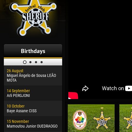
Birthdays
26 August
30 January
04 M
Miguel Ângelo de Sousa LEÃO
Dhoraso Moreo KLAS
Vsev
MOTA
24 February
13 M
14 September
Vladislav COSTIN
Rena
Arli PERGJONI
02 March
24 M
10 October
Veaceslav COZMA
Nico
Baye Assane CISS
09 March
15 J
15 November
Emmanuel AFETSE
Kona
Mamoutou Junior OUEDRAOGO
20 March
24 J