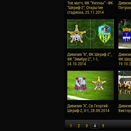
Тов.матч, ФК "Унгены" - ФК
Дивизия
"Шериф-2", Открытие
Петроку
стадиона, 25.11.2014
Дивизия "А", ФК Шериф-2"_
Дивизия
ФК "Зимбру-2", 1-1,
ФК Шери
24.10.2014
19.10.
Дивизия "А", Св.Георгий -
Дивизио
Шериф-2, 0-1, 28.09.2014
Виктори
1
2
3
4
5