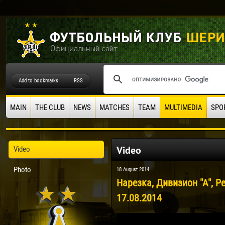
Add to bookmarks
RSS
MAIN
THE CLUB
NEWS
MATCHES
TEAM
MULTIMEDIA
SPO
Video
Video
Photo
18 August 2014
Нарезка, Дивизион "А", Ре
17.08.2014