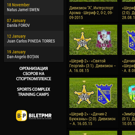
18 November
Jayder Moreno ASPRILLA
Vict
Дивизион "А", Интерспорт
«Шериф
Natus Jamel SWEN
Арома - Шериф-2, 0-2, 09-
(2:0). 
22 March
28 J
09-2015
28.08.
07 January
Samba KONÉ
Soum
Danila FOROV
26 March
10 Ju
12 January
Vitor Hugo Morais de OLIVEIRA
Bou
Juan Carlos PINEDA TORRES
28 March
15 Ju
19 January
Raí LOPES DE OLIVEIRA
Ivan
Dan-Angelo BOȚAN
«Шериф-2» - «Святой
«Дачия
Георгий» (3:1). Дивизион –
«Шериф
А. 16.08.15
- А. 8.0
«Шериф-2» - «Дачия-2
«Зимбр
Буюканы» (2:0). Дивизион
(0:1). 
– А. 16.05.15
10.05.