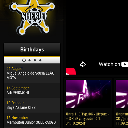
Birthdays
26 August
30 January
04 M
Miguel Ângelo de Sousa LEÃO
Dhoraso Moreo KLAS
Vsev
MOTA
24 February
13 M
14 September
Vladislav COSTIN
Rena
Arli PERGJONI
02 March
24 M
10 October
Veaceslav COZMA
Nico
Baye Assane CISS
09 March
15 J
Лига-1. 8 Тур.ФК «Шериф»
Дивизия
15 November
Emmanuel AFETSE
Kona
– ФК «Вултурий». 9:1.
СК Дач
Mamoutou Junior OUEDRAOGO
04.10.2024г.
11.09.
20 March
24 J