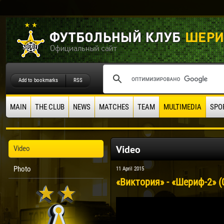
Add to bookmarks
RSS
MAIN
THE CLUB
NEWS
MATCHES
TEAM
MULTIMEDIA
SPO
Video
Video
Photo
11 April 2015
«Виктория» - «Шериф-2» (0