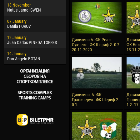
18 November
Jayder Moreno ASPRILLA
Vict
Natus Jamel SWEN
22 March
28 J
07 January
Samba KONÉ
Soum
Danila FOROV
26 March
10 Ju
12 January
Vitor Hugo Morais de OLIVEIRA
Bou
Дивизион-А. ФК Реал
Дивизи
Juan Carlos PINEDA TORRES
Сукческ - ФК Шериф-2. 0-2.
ФК Бел
28 March
15 Ju
20.11.2020
13.11.
19 January
Raí LOPES DE OLIVEIRA
Ivan
Dan-Angelo BOȚAN
Дивизион -А. ФК
Дивизи
Грэничерул - ФК Шериф-2.
Границ
0-1.
1-2. 17