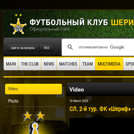
Add to bookmarks
RSS
MAIN
THE CLUB
NEWS
MATCHES
TEAM
MULTIMEDIA
SPO
Video
Video
Photo
19 March 2023
СЛ. 2-й тур. ФК «Шериф» -