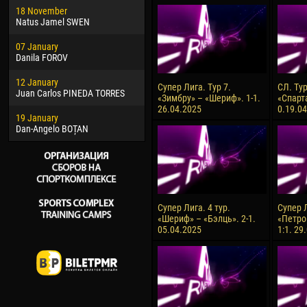
18 November
Jayder Moreno ASPRILLA
Vict
Natus Jamel SWEN
22 March
28 J
07 January
Samba KONÉ
Soum
Danila FOROV
26 March
10 Ju
12 January
Vitor Hugo Morais de OLIVEIRA
Bou
Супер Лига. Тур 7.
СЛ. Ту
Juan Carlos PINEDA TORRES
«Зимбру» – «Шериф». 1-1.
«Спарт
28 March
15 Ju
26.04.2025
0.19.0
19 January
Raí LOPES DE OLIVEIRA
Ivan
Dan-Angelo BOȚAN
Супер Лига. 4 тур.
Супер Л
«Шериф» – «Бэлць». 2-1.
«Петро
05.04.2025
1:1. 29