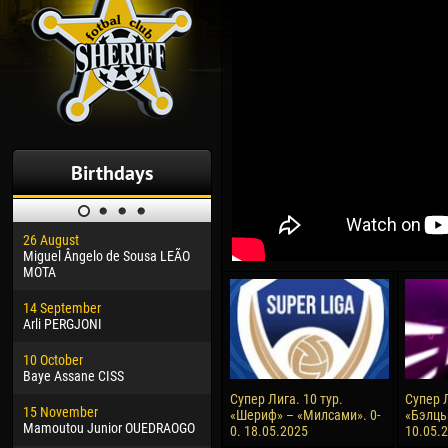
Birthdays
26 August
30 January
04 M
Miguel Ângelo de Sousa LEÃO
Dhoraso Moreo KLAS
Vsev
MOTA
24 February
13 M
14 September
Vladislav COSTIN
Rena
Arli PERGJONI
02 March
24 M
10 October
Veaceslav COZMA
Nico
Baye Assane CISS
09 March
15 J
Супер Лига. 10 тур.
Супер Л
15 November
Emmanuel AFETSE
Kona
«Шериф» – «Милсами». 0-
«Бэлць
Mamoutou Junior OUEDRAOGO
0. 18.05.2025
10.05.
20 March
24 J