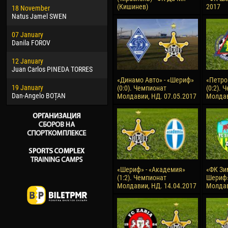
(Кишинев)
2017
18 November
Jayder Moreno ASPRILLA
Vict
Natus Jamel SWEN
22 March
28 J
07 January
Samba KONÉ
Soum
Danila FOROV
26 March
10 Ju
12 January
Vitor Hugo Morais de OLIVEIRA
Bou
Juan Carlos PINEDA TORRES
28 March
15 Ju
«Динамо Авто» - «Шериф»
«Петро
19 January
Raí LOPES DE OLIVEIRA
Ivan
(0:0). Чемпионат
(0:2). 
Dan-Angelo BOȚAN
Молдавии, НД. 07.05.2017
Молдав
«Шериф» - «Академия»
«ФК Зи
(1:2). Чемпионат
Шериф»
Молдавии, НД. 14.04.2017
Молдав