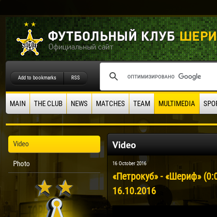
Add to bookmarks
RSS
MAIN
THE CLUB
NEWS
MATCHES
TEAM
MULTIMEDIA
SPO
Video
Video
Photo
16 October 2016
«Петрокуб» - «Шериф» (0:
16.10.2016