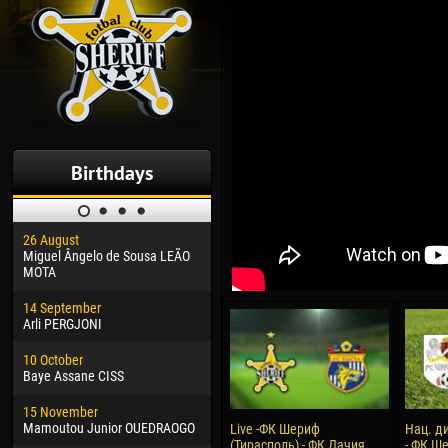
Birthdays
26 August
30 January
04 M
Miguel Ângelo de Sousa LEÃO
Dhoraso Moreo KLAS
Vsev
MOTA
24 February
13 M
14 September
Vladislav COSTIN
Rena
Arli PERGJONI
02 March
24 M
10 October
Veaceslav COZMA
Nico
Baye Assane CISS
09 March
15 J
15 November
Emmanuel AFETSE
Kona
Mamoutou Junior OUEDRAOGO
Live -ФК Шериф
Нац. д
(Тирасполь) - ФК Дачия
- ФК Ше
20 March
24 J