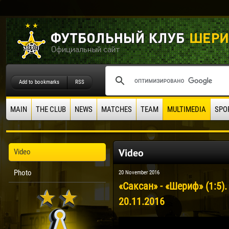
Add to bookmarks
RSS
MAIN
THE CLUB
NEWS
MATCHES
TEAM
MULTIMEDIA
SPO
Video
Video
Photo
20 November 2016
«Саксан» - «Шериф» (1:5)
20.11.2016