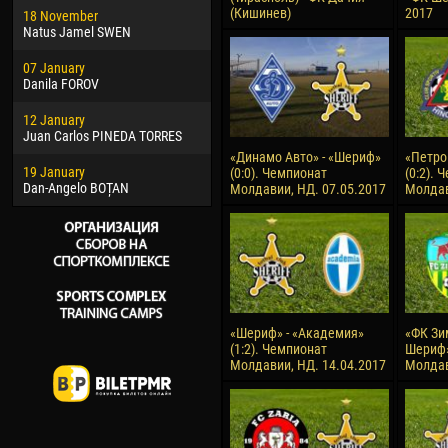
(Кишинев)
2017
18 November
Jayder Moreno ASPRILLA
Vict
Natus Jamel SWEN
22 March
28 J
07 January
Samba KONÉ
Soum
Danila FOROV
26 March
10 Ju
12 January
Vitor Hugo Morais de OLIVEIRA
Bou
Juan Carlos PINEDA TORRES
28 March
15 Ju
«Динамо Авто» - «Шериф»
«Петро
19 January
Raí LOPES DE OLIVEIRA
Ivan
(0:0). Чемпионат
(0:2). 
Dan-Angelo BOȚAN
Молдавии, НД. 07.05.2017
Молдав
«Шериф» - «Академия»
«ФК Зи
(1:2). Чемпионат
Шериф»
Молдавии, НД. 14.04.2017
Молдав