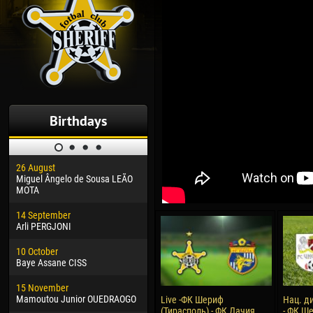
Birthdays
26 August
30 January
04 M
Miguel Ângelo de Sousa LEÃO
Dhoraso Moreo KLAS
Vsev
MOTA
24 February
13 M
14 September
Vladislav COSTIN
Rena
Arli PERGJONI
02 March
24 M
10 October
Veaceslav COZMA
Nico
Baye Assane CISS
09 March
15 J
15 November
Emmanuel AFETSE
Kona
Mamoutou Junior OUEDRAOGO
Live -ФК Шериф
Нац. д
(Тирасполь) - ФК Дачия
- ФК Ше
20 March
24 J