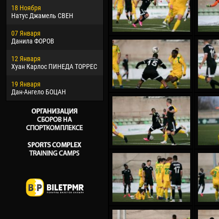
18 Ноября
Хайдер Морено АСПРИЛЬЯ
Вик
Натус Джамель СВЕН
22 Марта
28 И
07 Января
Самба КОНЕ
Сум
Данила ФОРОВ
26 Марта
10 И
12 Января
Витор Уго Морайс де
Бур
Хуан Карлос ПИНЕДА ТОРРЕС
ОЛИВЕЙРА
15 И
19 Января
28 Марта
Ива
Дан-Ангело БОЦАН
Раи ЛОПЕС ДЕ ОЛИВЕЙРА