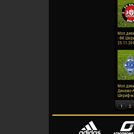
Мол.диви
- ФК Шери
25.11.20
Мол.диви
Динамо-А
Шериф-м. 
1
2