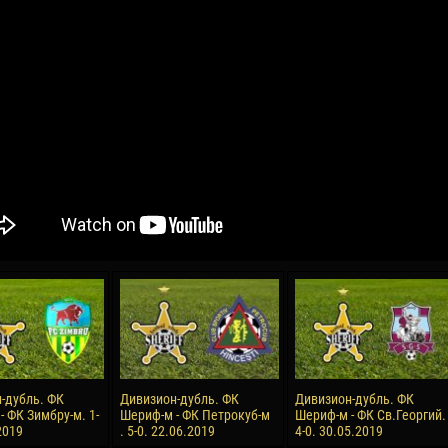
04 Мая
17 Июля
рео КЛАС
Всеволод НИХАЕВ
Жаир Амет МОДЕЛ
я
13 Мая
21 Июля
в КОСТИН
Ренат ЖОСАН
Эмиль ТЫМБУР
24 Мая
24 Июля
 КОЗМА
Николай ЧЕБОТАРЬ
Михаил КОРОТКОВ
15 Июня
27 Июля
-дубль. ФК
Дивизион-дубль. ФК
Дивизион-дубль. ФК
ь АФЕТСЕ
Конан Жорес-Ульрих ЛУКУ
Владимир ФРАТЯ
 ФК Зимбру-м. 1-
Шериф-м - ФК Петрокуб-м
Шериф-м - ФК Св.Георгий.
2019
. 5-0. 22.06.2019
4-0. 30.05.2019
24 Июня