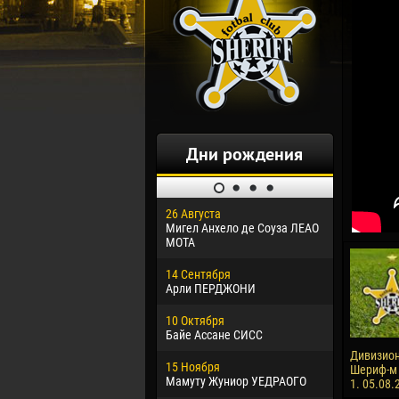
Дни рождения
26 Августа
30 Января
Мигел Анхело де Соуза ЛЕАО
Дорасо Мо
МОТА
24 Феврал
14 Сентября
Владисла
Арли ПЕРДЖОНИ
02 Марта
10 Октября
Вячеслав
Байе Ассане СИСС
09 Марта
Дивизион
15 Ноября
Эммануэл
Шериф-м -
Мамуту Жуниор УЕДРАОГО
1. 05.08.
20 Марта