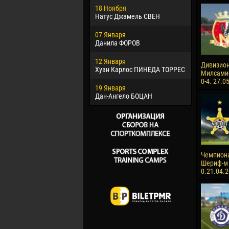
18 Ноября
Хайдер М
Натус Джамель СВЕН
22 Марта
07 Января
Самба КО
Данила ФОРОВ
26 Марта
12 Января
Витор Уго
Дивизион
Хуан Карлос ПИНЕДА ТОРРЕС
ОЛИВЕЙР
Милсами-
0-4. 27.0
19 Января
28 Марта
Дан-Ангело БОЦАН
Раи ЛОПЕ
Чемпиона
Шериф-м 
0.21.04.