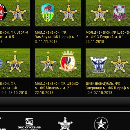
зион. ФК Заря-м
Мол.дивизион. ФК
Мол.дивизион.ФК Шериф-
ф-м. 0-5.
Зимбру-м - ФК Шериф-м. 3-
м - ФК С.Георгий-м. 0-1.
18
3. 11.11.2018
05.11.2018
зион. ФК
Мол.дивизион.ФК Шериф-
Дивизион-дубль. ФК
вто-м - ФК
м - ФК Милсами-м. 2-1.
Сперанца-м - ФК Шериф-м
0-5. 28.10.2018
22.10.2018
. 0-3.07.10.2018