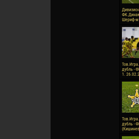
Дивизион
ФК.Динам
Шериф-м .
Тов.Игра
дубль - Ф
1. 26.02.
Тов.Игра
дубль - 
(Кишинев)