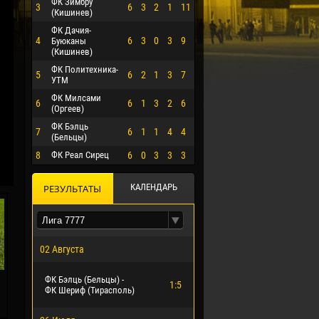
ФК Зимбру
3
6
3
2
1
11
(Кишинев)
ФК Дачия-
4
6
3
0
3
9
Буюканы
(Кишинев)
ФК Политехника-
5
6
2
1
3
7
УТМ
ФК Милсами
6
6
1
3
2
6
(Оргеев)
ФК Бэлць
7
6
1
1
4
4
(Бельцы)
8
ФК Реал Сирец
6
0
3
3
3
О ЭРРЕРА
КАЛЕНДАРЬ
РЕЗУЛЬТАТЫ
02 Августа
ФК Бэлць (Бельцы) -
1:5
ФК Шериф (Тирасполь)