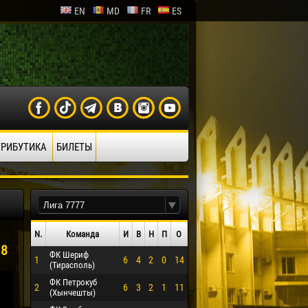
EN
MD
FR
ES
ТРИБУТИКА
БИЛЕТЫ
N.
Команда
И
В
Н
П
О
18
ФК Шериф
1
6
4
2
0
14
(Тирасполь)
ФК Петрокуб
2
6
3
2
1
11
(Хынчешты)