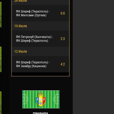
26 Июля
ФК Шериф (Тирасполь) -
0:0
ФК Милсами (Оргеев)
19 Июля
.
ФК Петрокуб (Хынчешты) -
2:3
ФК Шериф (Тирасполь)
12 Июля
ФК Шериф (Тирасполь) -
4:2
ФК Зимбру (Кишинев)