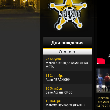
Дни рождения
26 Августа
30 Января
Мигел Анхело де Соуза ЛЕАО
Дорасо Мо
МОТА
24 Феврал
14 Сентября
Владисла
Арли ПЕРДЖОНИ
02 Марта
10 Октября
Вячеслав
Байе Ассане СИСС
09 Марта
Нарезка, 
15 Ноября
Эммануэл
Гагаузия 
Мамуту Жуниор УЕДРАОГО
04-09-20
20 Марта