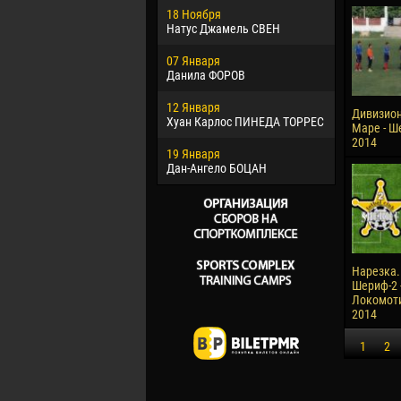
18 Ноября
Хайдер М
Натус Джамель СВЕН
22 Марта
07 Января
Самба КО
Данила ФОРОВ
26 Марта
12 Января
Витор Уго
Дивизион
Хуан Карлос ПИНЕДА ТОРРЕС
ОЛИВЕЙР
Маре - Ше
2014
19 Января
28 Марта
Дан-Ангело БОЦАН
Раи ЛОПЕ
Нарезка. 
Шериф-2 
Локомотив
2014
1
2