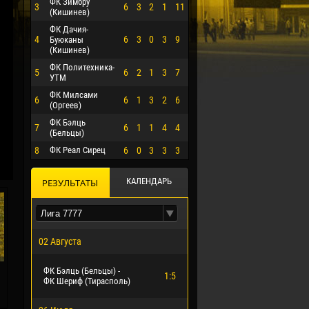
ФК Зимбру
3
6
3
2
1
11
(Кишинев)
ФК Дачия-
4
6
3
0
3
9
Буюканы
(Кишинев)
ФК Политехника-
5
6
2
1
3
7
УТМ
ФК Милсами
6
6
1
3
2
6
(Оргеев)
ФК Бэлць
7
6
1
1
4
4
(Бельцы)
8
ФК Реал Сирец
6
0
3
3
3
О ЭРРЕРА
КАЛЕНДАРЬ
РЕЗУЛЬТАТЫ
02 Августа
ФК Бэлць (Бельцы) -
1:5
ФК Шериф (Тирасполь)