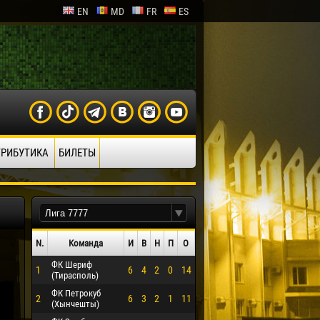
EN
MD
FR
ES
ТРИБУТИКА
БИЛЕТЫ
N.
Команда
И
В
Н
П
О
ФК Шериф
1
6
4
2
0
14
(Тирасполь)
ФК Петрокуб
2
6
3
2
1
11
(Хынчешты)