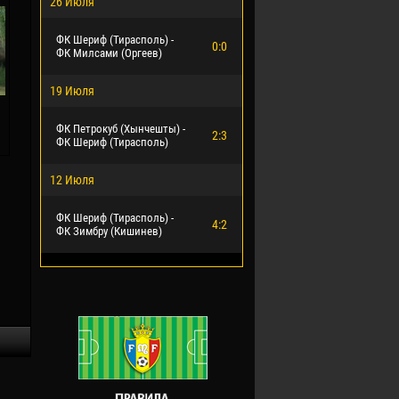
26 Июля
ФК Шериф (Тирасполь) -
0:0
ФК Милсами (Оргеев)
19 Июля
ФК Петрокуб (Хынчешты) -
2:3
ФК Шериф (Тирасполь)
12 Июля
ФК Шериф (Тирасполь) -
4:2
ФК Зимбру (Кишинев)