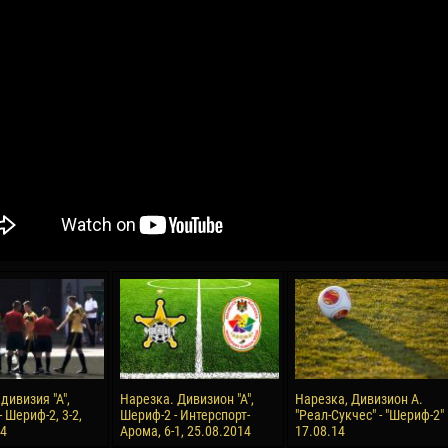
04 Мая
17 Июля
рео КЛАС
Всеволод НИХАЕВ
Жаир Амет МОДЕЛ
я
13 Мая
21 Июля
в КОСТИН
Ренат ЖОСАН
Эмиль ТЫМБУР
24 Мая
24 Июля
 КОЗМА
Николай ЧЕБОТАРЬ
Михаил КОРОТКОВ
15 Июня
27 Июля
дивизия "А",
Нарезка. Дивизион "А",
Нарезка, Дивизион А.
ь АФЕТСЕ
Конан Жорес-Ульрих ЛУКУ
Владимир ФРАТЯ
- Шериф-2, 3-2,
Шериф-2 - Интерспорт-
"Реал-Сукчес" - "Шериф-2"
14
Арома, 6-1, 25.08.2014
17.08.14
24 Июня