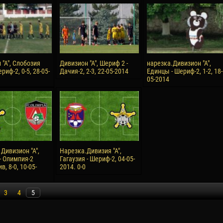
орено АСПРИЛЬЯ
Виктор ЧУМАШУ
28 Июня
НЕ
Сумаила МАГАССУБА
10 Июля
 Морайс де
Бурама ФОМБА
 "А", Слобозия
Дивизион "А", Шериф 2 -
нарезка.Дивизион "А",
А
риф-2, 0-5, 28-05-
Дачия-2, 2-3, 22-05-2014
Единцы - Шериф-2, 1-2, 18-
15 Июля
05-2014
Иван ДЮЛГЕРОВ
С ДЕ ОЛИВЕЙРА
Дивизион "А",
Нарезка.Дивизия "А",
- Олимпия-2
Гагаузия - Шериф-2, 04-05-
, 8-0, 10-05-
2014. 0-0
3
4
5