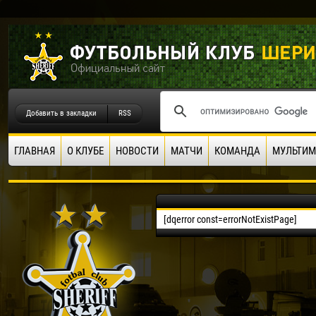
Добавить в закладки
RSS
ГЛАВНАЯ
О КЛУБЕ
НОВОСТИ
МАТЧИ
КОМАНДА
МУЛЬТИМ
[dqerror const=errorNotExistPage]