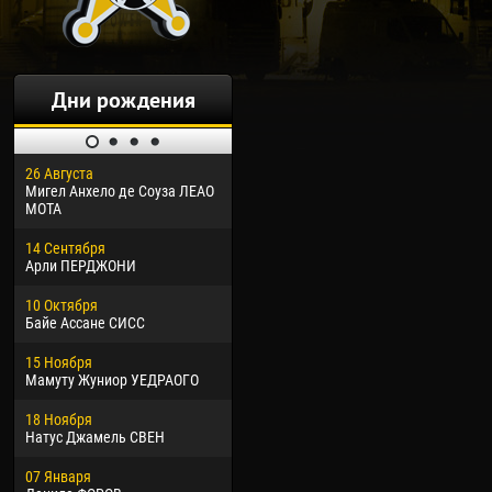
Дни рождения
26 Августа
30 Января
04 М
Мигел Анхело де Соуза ЛЕАО
Дорасо Морео КЛАС
Все
МОТА
24 Февраля
13 М
14 Сентября
Владислав КОСТИН
Рен
Арли ПЕРДЖОНИ
02 Марта
24 М
10 Октября
Вячеслав КОЗМА
Нико
Байе Ассане СИСС
09 Марта
15 И
15 Ноября
Эммануэль АФЕТСЕ
Кона
Мамуту Жуниор УЕДРАОГО
20 Марта
24 И
18 Ноября
Хайдер Морено АСПРИЛЬЯ
Вик
Натус Джамель СВЕН
22 Марта
28 И
07 Января
Самба КОНЕ
Сум