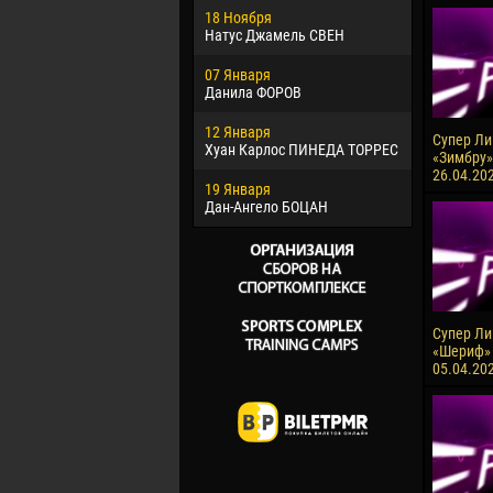
18 Ноября
Хайдер М
Натус Джамель СВЕН
22 Марта
07 Января
Самба КО
Данила ФОРОВ
26 Марта
12 Января
Витор Уго
Супер Лиг
Хуан Карлос ПИНЕДА ТОРРЕС
ОЛИВЕЙР
«Зимбру»
26.04.20
19 Января
28 Марта
Дан-Ангело БОЦАН
Раи ЛОПЕ
Супер Лиг
«Шериф» 
05.04.20