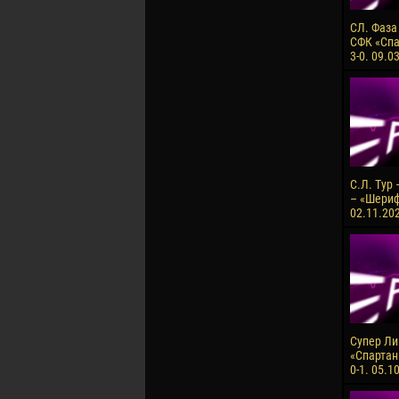
СЛ. Фаза
СФК «Спа
3-0. 09.0
С.Л. Тур
– «Шериф»
02.11.202
Супер Лиг
«Спартан
0-1. 05.1