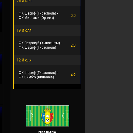
26 Июля
ФК Шериф (Тирасполь) -
0:0
ФК Милсами (Оргеев)
19 Июля
ФК Петрокуб (Хынчешты) -
2:3
ФК Шериф (Тирасполь)
12 Июля
ФК Шериф (Тирасполь) -
4:2
ФК Зимбру (Кишинев)