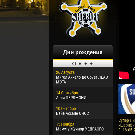
Дни рождения
26 Августа
30 Января
Мигел Анхело де Соуза ЛЕАО
Дорасо Мо
МОТА
24 Феврал
14 Сентября
Владисла
Арли ПЕРДЖОНИ
02 Марта
10 Октября
Вячеслав
Байе Ассане СИСС
09 Марта
Супер Лиг
15 Ноября
Эммануэл
«Шериф» 
Мамуту Жуниор УЕДРАОГО
0. 18.05.
20 Марта