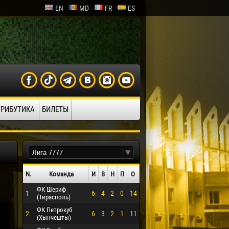
EN
MD
FR
ES
ТРИБУТИКА
БИЛЕТЫ
N.
Команда
И
В
Н
П
О
ФК Шериф
1
6
4
2
0
14
(Тирасполь)
ФК Петрокуб
2
6
3
2
1
11
(Хынчешты)