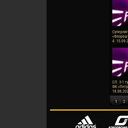
Суперлига
«Флорешт
4. 15.09.
СЛ. 3-1 т
ФК «Петро
18.08.20
1
2