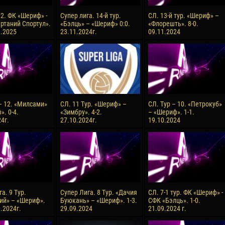
 2. ФК «Шериф» -
Супер лига. 14-й тур.
СЛ. 13-й тур. «Шериф» –
ртаний Спортул».
«Бэлць» – «Шериф» 0:0.
«Флорешть». 8-0.
3.2025
23.11.2024г.
09.11.2024
 – 12. «Милсами»
СЛ. 11 Тур. «Шериф» –
СЛ. Тур – 10. «Петрокуб»
. 0-4.
«Зимбру». 4-2.
– «Шериф». 1-1.
4г.
27.10.2024г.
19.10.2024
а. 9 Тур.
Супер Лига. 8 Тур. «Дачия
СЛ. 7-1 тур. ФК «Шериф» -
ий» – «Шериф».
Буюкань» – «Шериф». 1-3.
СФК «Бэлць». 1-0.
0.2024г.
29.09.2024
21.09.2024 г.