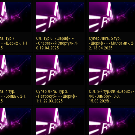
орено АСПРИЛЬЯ
Виктор ЧУМАШУ
28 Июня
НЕ
Сумаила МАГАССУБА
10 Июля
 Морайс де
Бурама ФОМБА
а. Тур 7.
СЛ. Тур 6. «Шериф» –
Супер Лига. 5 тур.
А
 – «Шериф». 1-1.
«Спартаний Спортул».4-
«Шериф» – «Милсами». 2-
15 Июля
25
0.19.04.2025
2. 13.04.2025
Иван ДЮЛГЕРОВ
С ДЕ ОЛИВЕЙРА
а. 4 тур.
Супер Лига. Тур 3.
С.Л. 2-й тур.ФК «Шериф» -
– «Бэлць». 2-1.
«Петрокуб» – «Шериф»
ФК «Зимбру». 0-0.
25
1:1. 29.03.2025
15.03.2025г.