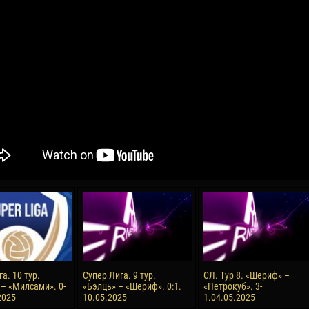
04 Мая
17 Июля
рео КЛАС
Всеволод НИХАЕВ
Жаир Амет МОДЕЛ
я
13 Мая
21 Июля
в КОСТИН
Ренат ЖОСАН
Эмиль ТЫМБУР
24 Мая
24 Июля
 КОЗМА
Николай ЧЕБОТАРЬ
Михаил КОРОТКОВ
15 Июня
27 Июля
а. 10 тур.
Супер Лига. 9 тур.
СЛ. Тур 8. «Шериф» –
ь АФЕТСЕ
Конан Жорес-Ульрих ЛУКУ
Владимир ФРАТЯ
– «Милсами». 0-
«Бэлць» – «Шериф». 0:1.
«Петрокуб». 3-
2025
10.05.2025
1.04.05.2025
24 Июня