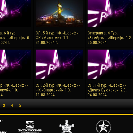
. 6-й тур.
СЛ. 5-й тур. ФК «Шериф» -
Суперлига. 4 Тур.
ь» – «Шериф». 0-
ФК «Милсами». 1-1.
«Зимбру» – «Шериф». 1-2.
2024 г.
31.08.2024 г.
25.08.2024
ур. ФК «Шериф» -
СЛ. 2-й тур. ФК «Шериф» -
СЛ. 1-й тур. «Шериф» -
куб». 1-0.
ФК «Спартаний».1-0.
«Дачия Буюкань». 2-0.
24
11.08.2024
04.08.2024
3
4
5