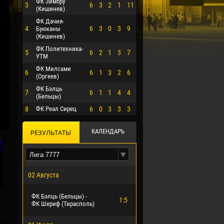
ФК Зимбру
3
6
3
2
1
11
(Кишинев)
ФК Дачия-
4
6
3
0
3
9
Буюканы
(Кишинев)
ФК Политехника-
5
6
2
1
3
7
УТМ
ФК Милсами
6
6
1
3
2
6
(Оргеев)
ФК Бэлць
7
6
1
1
4
4
(Бельцы)
8
ФК Реал Сирец
6
0
3
3
3
О ЭРРЕРА
КАЛЕНДАРЬ
РЕЗУЛЬТАТЫ
02 Августа
ФК Бэлць (Бельцы) -
1:5
ФК Шериф (Тирасполь)