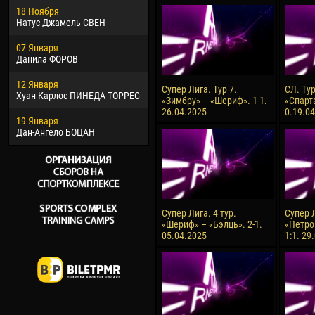
18 Ноября
Хайдер Морено АСПРИЛЬЯ
Вик
Натус Джамель СВЕН
22 Марта
28 И
07 Января
Самба КОНЕ
Сум
Данила ФОРОВ
26 Марта
10 И
12 Января
Витор Уго Морайс де
Бур
Супер Лига. Тур 7.
СЛ. Ту
Хуан Карлос ПИНЕДА ТОРРЕС
ОЛИВЕЙРА
«Зимбру» – «Шериф». 1-1.
«Спарт
15 И
26.04.2025
0.19.0
19 Января
28 Марта
Ива
Дан-Ангело БОЦАН
Раи ЛОПЕС ДЕ ОЛИВЕЙРА
Супер Лига. 4 тур.
Супер Л
«Шериф» – «Бэлць». 2-1.
«Петро
05.04.2025
1:1. 29