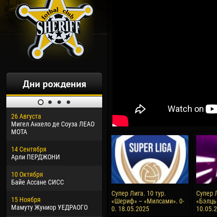
Дни рождения
26 Августа
30 Января
04 М
Мигел Анхело де Соуза ЛЕАО
Дорасо Морео КЛАС
Все
МОТА
24 Февраля
13 М
14 Сентября
Владислав КОСТИН
Рен
Арли ПЕРДЖОНИ
02 Марта
24 М
10 Октября
Вячеслав КОЗМА
Нико
Байе Ассане СИСС
09 Марта
15 И
Супер Лига. 10 тур.
Супер Л
15 Ноября
Эммануэль АФЕТСЕ
Кона
«Шериф» – «Милсами». 0-
«Бэлць
Мамуту Жуниор УЕДРАОГО
0. 18.05.2025
10.05.
20 Марта
24 И