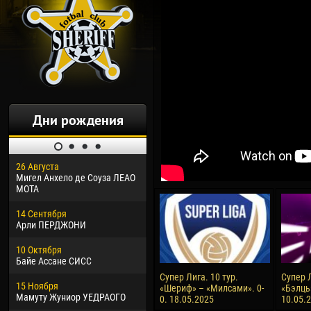
Дни рождения
26 Августа
30 Января
04 М
Мигел Анхело де Соуза ЛЕАО
Дорасо Морео КЛАС
Все
МОТА
24 Февраля
13 М
14 Сентября
Владислав КОСТИН
Рен
Арли ПЕРДЖОНИ
02 Марта
24 М
10 Октября
Вячеслав КОЗМА
Нико
Байе Ассане СИСС
09 Марта
15 И
Супер Лига. 10 тур.
Супер Л
15 Ноября
Эммануэль АФЕТСЕ
Кона
«Шериф» – «Милсами». 0-
«Бэлць
Мамуту Жуниор УЕДРАОГО
0. 18.05.2025
10.05.
20 Марта
24 И