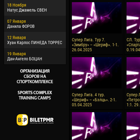
18 Ноября
Хайдер Морено АСПРИЛЬЯ
Вик
Натус Джамель СВЕН
22 Марта
28 И
07 Января
Самба КОНЕ
Сум
Данила ФОРОВ
26 Марта
10 И
12 Января
Витор Уго Морайс де
Бур
Супер Лига. Тур 7.
СЛ. Ту
Хуан Карлос ПИНЕДА ТОРРЕС
ОЛИВЕЙРА
«Зимбру» – «Шериф». 1-1.
«Спарт
15 И
26.04.2025
0.19.0
19 Января
28 Марта
Ива
Дан-Ангело БОЦАН
Раи ЛОПЕС ДЕ ОЛИВЕЙРА
Супер Лига. 4 тур.
Супер Л
«Шериф» – «Бэлць». 2-1.
«Петро
05.04.2025
1:1. 29