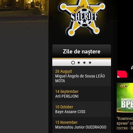
Zile de naștere
26 August
30 January
Miguel Ângelo de Sousa LEÃO
Dhoraso M
MOTA
24 Februar
14 September
Vladislav 
Arli PERGJONI
02 March
10 October
Veaceslav
Baye Assane CISS
09 March
"Компен
15 November
Emmanuel 
время" от
Mamoutou Junior OUEDRAOGO
гостях - 
20 March