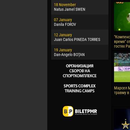
18 November
Jayder Mo
Natus Jamel SWEN
22 March
07 January
Samba KO
Danila FOROV
26 March
12 January
Vitor Hugo
"Компен
Juan Carlos PINEDA TORRES
время" от
28 March
гостях Р
19 January
Raí LOPES 
Dan-Angelo BOȚAN
Марсел М
травму в 