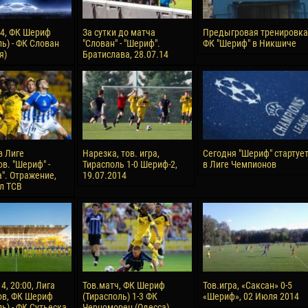
14, ФК Шериф
За сутки до матча
Предыгровая тренировка
ь) - ФК Слован
"Слован" - "Шериф".
ФК "Шериф" в Никшиче
я)
Братислава, 28.07.14
в Лиге
Нарезка, тов. игра,
Сегодня "Шериф" стартуе
в. "Шериф" -
Тирасполь 1-0 Шериф-2,
в Лиге Чемпионов
а". Отражение,
19.07.2014
л ТСВ
4, 20:00, Лига
Тов.матч, ФК Шериф
Тов.игра, «Саксан» 0-5
ов, ФК Шериф
(Тирасполь) 1-3 ФК
«Шериф», 02 Июля 2014
ь) - ФК Сутьеска
Черноморец (Одесса),