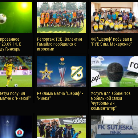
reno ASPRILLA
Victor CIUMAȘU
28 June
NÉ
Soumaila MAGASSOUBA
10 July
 Morais de OLIVEIRA
Bourama FOMBA
сированное
Репортаж ТСВ. Валентин
ФК "Шериф" побывал в
 23.09.14. В
Гамайло пообщался с
"РУВК им. Макаренко"
15 July
аду Гынсарь
игроками
DE OLIVEIRA
Ivan DYULGEROV
етуа получил
Реклама матча "Шериф" -
Услуга для абонентов
матче с "Риекой"
"Риека"
мобильной связи
"Футбольный
комментатор"