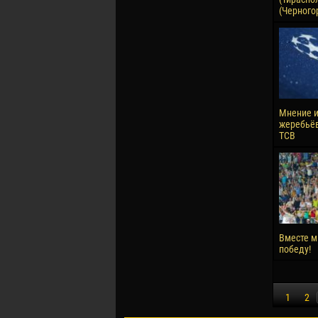
(Черного
Мнение и
жеребьёв
ТСВ
Вместе 
победу!
1
2