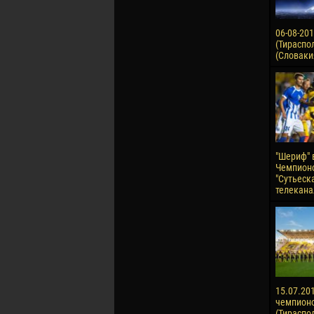
06-08-20
(Тираспол
(Словаки
"Шериф" 
Чемпионо
"Сутьеск
телекана
15.07.201
чемпион
(Тираспол