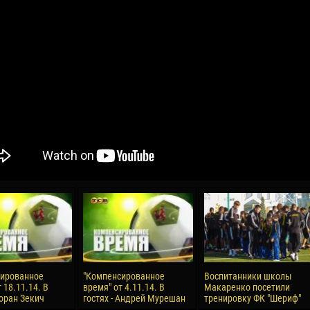
04 May
17 July
oreo KLAS
Vsevolod NIHAEV
Jair Ameth MODELO
y
13 May
21 July
COSTIN
Renat JOSAN
Emil TIMBUR
24 May
24 July
 COZMA
Nicolaе CEBOTARI
Mihail COROTCOV
15 June
27 July
сированное
"Компенсированное
Воспитанники школы
AFETSE
Konan Jaures-Ulrich LOUKOU
Vladimir FRATEA
 18.11.14. В
время" от 4.11.14. В
Макаренко посетили
Зоран Зекич
гостях - Андрей Мурешан
тренировку ФК "Шериф"
24 June