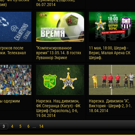
рия)
06.07.2014
гроков после
"Компенсированное
11 мая, 18:00, Шериф -
ки. Телеканал
время" 13.05.14. В гостях
Верис, Малая Арена СК
Луваннор Энрике
Шериф.
мы одержим
Нарезка. Нац.дивизион,
Нарезка. Дивизион "А",
ФК Сперанца (Кагул) - ФК
Виктория - Шериф-2, 3-1.
Шериф (Тирасполь), 0-6,
18.04.2014
19.04.2014
3
4
5
6
...
14