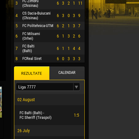
FC Zimbru
3
6
3
2
1
11
(Chisinau)
CS Dacia-Buiucani
4
6
3
0
3
9
(Chisinau)
5
FC Politehnica-UTM
6
2
1
3
7
FC Milsami
6
6
1
3
2
6
(Orhei)
FC Balti
7
6
1
1
4
4
(Balti)
8
FCReal Siret
6
0
3
3
3
CALENDAR
REZULTATE
 HERRERA
02 August
FC Balti (Balti) -
1:5
FC Sheriff (Tiraspol)
26 July