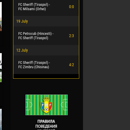
FC Sheriff (Tiraspol) -
0:0
FC Milsami (Orhei)
19 July
FC Petrocub (Hincesti) -
2:3
FC Sheriff (Tiraspol)
12 July
FC Sheriff (Tiraspol) -
4:2
FC Zimbru (Chisinau)