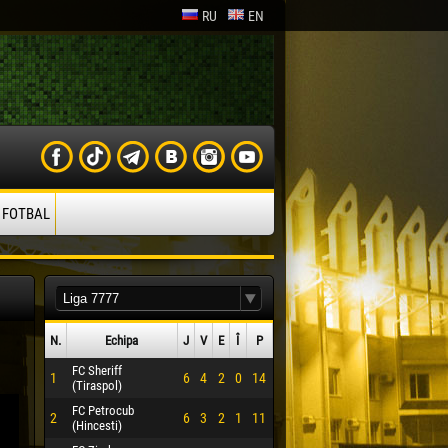
RU
EN
 FOTBAL
N.
Echipa
J
V
E
Î
P
FC Sheriff
1
6
4
2
0
14
(Tiraspol)
FC Petrocub
2
6
3
2
1
11
(Hincesti)