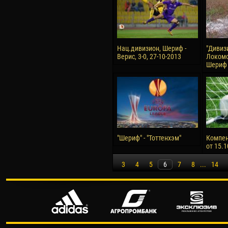
Нац.дивизион, Шериф -
"Дивизи
Верис, 3-0, 27-10-2013
Локомо
Шериф 2
"Шериф" - "Тоттенхэм"
Компен
от 15.1
3
4
5
6
7
8
...
14