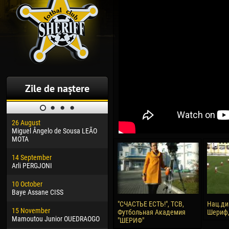
Zile de naștere
26 August
30 January
04 M
Miguel Ângelo de Sousa LEÃO
Dhoraso Moreo KLAS
Vsev
MOTA
24 February
13 M
14 September
Vladislav COSTIN
Rena
Arli PERGJONI
02 March
24 M
10 October
Veaceslav COZMA
Nico
Baye Assane CISS
09 March
15 J
"СЧАСТЬЕ ЕСТЬ!", ТСВ,
Нац.ди
15 November
Emmanuel AFETSE
Kona
Футбольная Академия
Шериф, 
Mamoutou Junior OUEDRAOGO
"ШЕРИФ"
20 March
24 J