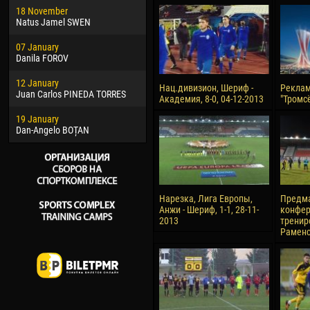
18 November
Jayder Moreno ASPRILLA
Vict
Natus Jamel SWEN
22 March
28 J
07 January
Samba KONÉ
Soum
Danila FOROV
26 March
10 Ju
12 January
Vitor Hugo Morais de OLIVEIRA
Bou
Нац.дивизион, Шериф -
Реклам
Juan Carlos PINEDA TORRES
Академия, 8-0, 04-12-2013
"Тромс
28 March
15 Ju
19 January
Raí LOPES DE OLIVEIRA
Ivan
Dan-Angelo BOȚAN
Нарезка, Лига Европы,
Предма
Анжи - Шериф, 1-1, 28-11-
конфер
2013
тренир
Раменс