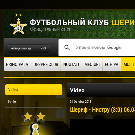
Adauga marcaje
RSS
PRINCIPALĂ
DESPRE CLUB
NOUTĂŢI
MECIURI
ECHIPA
MULTI
Video
Video
Foto
01 October 2012
Шериф - Нистру (3:0) 06.0