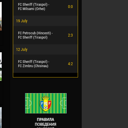
FC Sheriff (Tiraspol) -
0:0
FC Milsami (Orhei)
19 July
FC Petrocub (Hincesti) -
2:3
FC Sheriff (Tiraspol)
12 July
FC Sheriff (Tiraspol) -
4:2
FC Zimbru (Chisinau)