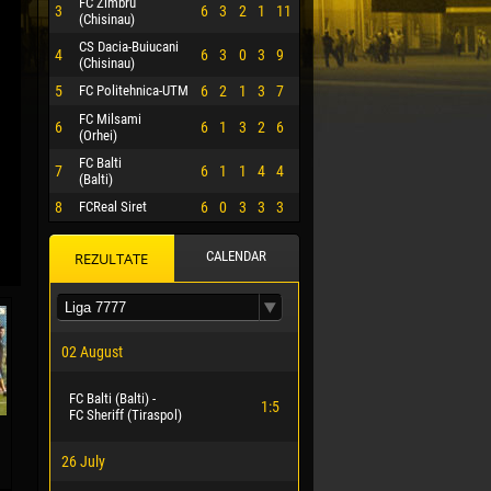
FC Zimbru
3
6
3
2
1
11
(Chisinau)
CS Dacia-Buiucani
4
6
3
0
3
9
(Chisinau)
5
FC Politehnica-UTM
6
2
1
3
7
FC Milsami
6
6
1
3
2
6
(Orhei)
FC Balti
7
6
1
1
4
4
(Balti)
8
FCReal Siret
6
0
3
3
3
CALENDAR
REZULTATE
 HERRERA
02 August
FC Balti (Balti) -
1:5
FC Sheriff (Tiraspol)
26 July