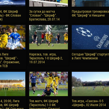
14, ФК Шериф
За сутки до матча
Предыгровая тренировка
ь) - ФК Слован
"Слован" - "Шериф".
ФК "Шериф" в Никшиче
я)
Братислава, 28.07.14
в Лиге
Нарезка, тов. игра,
Сегодня "Шериф" стартуе
в. "Шериф" -
Тирасполь 1-0 Шериф-2,
в Лиге Чемпионов
а". Отражение,
19.07.2014
л ТСВ
4, 20:00, Лига
Тов.матч, ФК Шериф
Тов.игра, «Саксан» 0-5
ов, ФК Шериф
(Тирасполь) 1-3 ФК
«Шериф», 02 Июля 2014
ь) - ФК Сутьеска
Черноморец (Одесса),