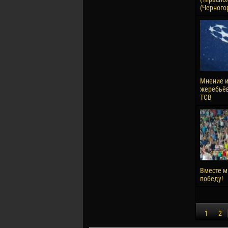
(Черного
Мнение и
жеребьёв
ТСВ
Вместе 
победу!
1
2