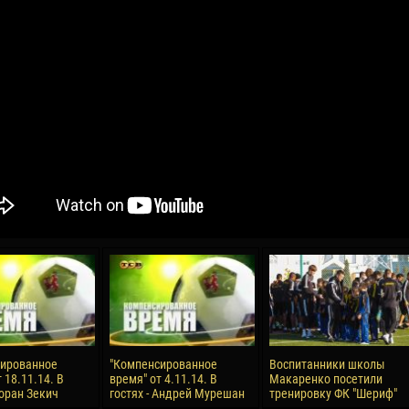
04 May
17 July
oreo KLAS
Vsevolod NIHAEV
Jair Ameth MODELO
y
13 May
21 July
COSTIN
Renat JOSAN
Emil TIMBUR
24 May
24 July
 COZMA
Nicolaе CEBOTARI
Mihail COROTCOV
15 June
27 July
сированное
"Компенсированное
Воспитанники школы
AFETSE
Konan Jaures-Ulrich LOUKOU
Vladimir FRATEA
 18.11.14. В
время" от 4.11.14. В
Макаренко посетили
Зоран Зекич
гостях - Андрей Мурешан
тренировку ФК "Шериф"
24 June