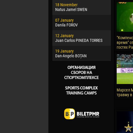
18 November
Jayder Mo
Natus Jamel SWEN
22 March
07 January
Samba KO
Danila FOROV
26 March
12 January
Vitor Hugo
"Компен
Juan Carlos PINEDA TORRES
время" от
28 March
гостях Р
19 January
Raí LOPES 
Dan-Angelo BOȚAN
Марсел М
травму в 