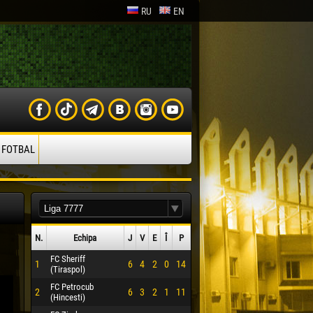
RU
EN
 FOTBAL
N.
Echipa
J
V
E
Î
P
FC Sheriff
1
6
4
2
0
14
(Tiraspol)
FC Petrocub
2
6
3
2
1
11
(Hincesti)