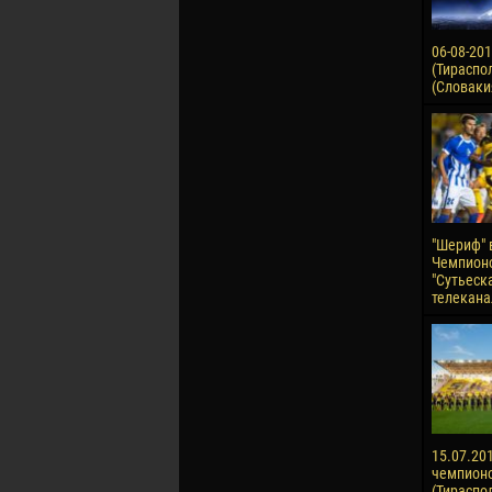
06-08-20
(Тираспол
(Словаки
"Шериф" 
Чемпионо
"Сутьеск
телекана
15.07.201
чемпион
(Тираспол