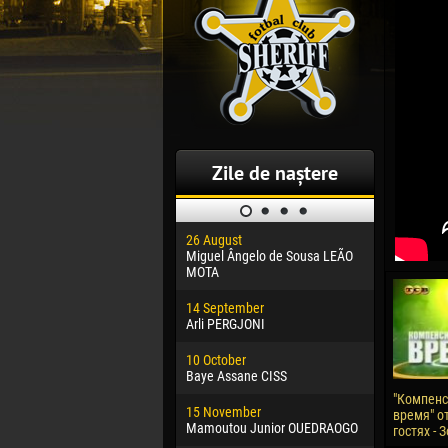
Zile de naștere
26 August
30 January
Miguel Ângelo de Sousa LEÃO
Dhoraso M
MOTA
24 Februar
14 September
Vladislav 
Arli PERGJONI
02 March
10 October
Veaceslav
Baye Assane CISS
09 March
"Компен
15 November
Emmanuel 
время" от
Mamoutou Junior OUEDRAOGO
гостях - 
20 March