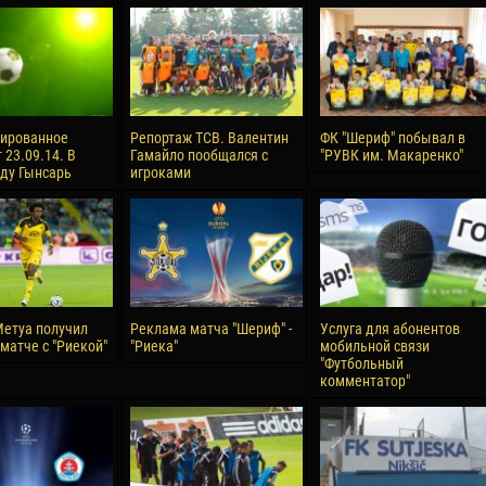
reno ASPRILLA
Victor CIUMAȘU
28 June
NÉ
Soumaila MAGASSOUBA
10 July
 Morais de OLIVEIRA
Bourama FOMBA
сированное
Репортаж ТСВ. Валентин
ФК "Шериф" побывал в
 23.09.14. В
Гамайло пообщался с
"РУВК им. Макаренко"
15 July
аду Гынсарь
игроками
DE OLIVEIRA
Ivan DYULGEROV
етуа получил
Реклама матча "Шериф" -
Услуга для абонентов
матче с "Риекой"
"Риека"
мобильной связи
"Футбольный
комментатор"