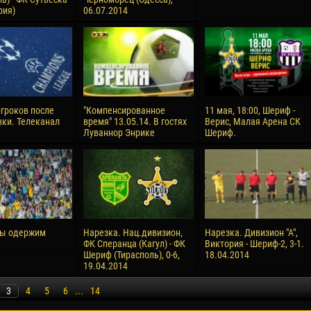
рия)
06.07.2014
гроков после
"Компенсированное
11 мая, 18:00, Шериф -
ки. Телеканал
время" 13.05.14. В гостях
Верис, Малая Арена СК
Луваннор Энрике
Шериф.
мы одержим
Нарезка. Нац.дивизион,
Нарезка. Дивизион "А",
ФК Сперанца (Кагул) - ФК
Виктория - Шериф-2, 3-1.
Шериф (Тирасполь), 0-6,
18.04.2014
19.04.2014
3
4
5
6
...
14