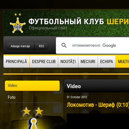
Adauga marcaje
RSS
PRINCIPALĂ
DESPRE CLUB
NOUTĂŢI
MECIURI
ECHIPA
MULTI
Video
Video
Foto
01 October 2012
Локомотив - Шериф (0:10)