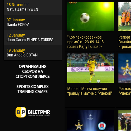
18 November
Jayder Moreno ASPRILLA
Vict
Natus Jamel SWEN
22 March
28 J
07 January
Samba KONÉ
Soum
Danila FOROV
26 March
10 Ju
12 January
Vitor Hugo Morais de OLIVEIRA
Bou
"Компенсированное
Репорт
Juan Carlos PINEDA TORRES
время" от 23.09.14. В
Гамайл
28 March
15 Ju
гостях Раду Гынсарь
игрока
19 January
Raí LOPES DE OLIVEIRA
Ivan
Dan-Angelo BOȚAN
Марсел Метуа получил
Реклам
травму в матче с "Риекой"
"Риека