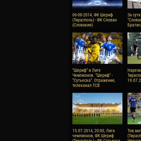
06-08-2014, ФК Шериф
За сут
(Тирасполь) - ФК Слован
"Слован
(Словакия)
Братис
"Шериф" в Лиге
Нарезка
Чемпионов. "Шериф" -
Тирасп
"Сутьеска". Отражение,
19.07.
телеканал ТСВ
15.07.2014, 20:00, Лига
Тов.ма
чемпионов, ФК Шериф
(Тирасп
(Тирасполь) - ФК Сутьеска
Черном