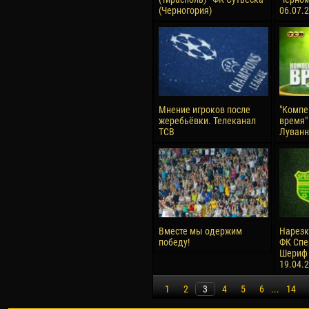
(Черногория)
06.07.
Мнение игроков после
"Компе
жеребьёвки. Телеканал
время" 
ТСВ
Луванн
Вместе мы одержим
Нарезк
победу!
ФК Спер
Шериф (
19.04.
1
2
3
4
5
6
...
14