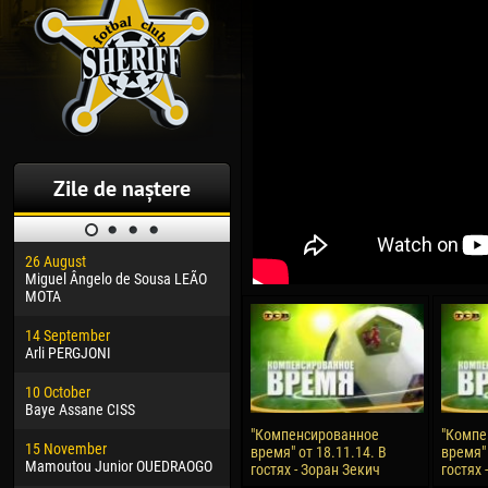
Zile de naștere
26 August
30 January
04 M
Miguel Ângelo de Sousa LEÃO
Dhoraso Moreo KLAS
Vsev
MOTA
24 February
13 M
14 September
Vladislav COSTIN
Rena
Arli PERGJONI
02 March
24 M
10 October
Veaceslav COZMA
Nico
Baye Assane CISS
09 March
15 J
"Компенсированное
"Компе
15 November
Emmanuel AFETSE
Kona
время" от 18.11.14. В
время" 
Mamoutou Junior OUEDRAOGO
гостях - Зоран Зекич
гостях
20 March
24 J